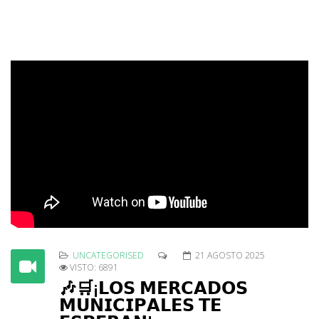
𝗻𝘂𝗲𝘀𝘁𝗿𝗮 𝗷𝘂𝘃𝗲𝗻𝘁𝘂𝗱.
UNCATEGORISED
21 AGOSTO 2025
VISTO: 6891
🎶🛒¡𝗟𝗢𝗦 𝗠𝗘𝗥𝗖𝗔𝗗𝗢𝗦