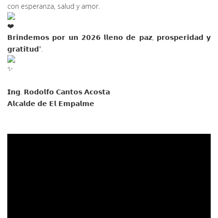
𝗻𝘂𝗲
𝘀𝘁𝗿𝗼𝘀 𝗰𝗼𝗿𝗮𝘇𝗼𝗻𝗲𝘀 y el nuevo año nos encuentre unidos,
con esperanza, salud y amor.
𝗕𝗿𝗶𝗻𝗱𝗲𝗺𝗼𝘀 𝗽𝗼𝗿 𝘂𝗻 𝟮𝟬𝟮𝟲 𝗹𝗹𝗲𝗻𝗼 𝗱𝗲 𝗽𝗮𝘇, 𝗽𝗿𝗼𝘀𝗽𝗲𝗿𝗶𝗱𝗮𝗱 𝘆
𝗴𝗿𝗮𝘁𝗶𝘁𝘂𝗱".
𝗜𝗻𝗴. 𝗥𝗼𝗱𝗼𝗹𝗳𝗼 𝗖𝗮𝗻𝘁𝗼𝘀 𝗔𝗰𝗼𝘀𝘁𝗮
𝗔𝗹𝗰𝗮𝗹𝗱𝗲 𝗱𝗲 𝗘𝗹 𝗘𝗺𝗽𝗮𝗹𝗺𝗲