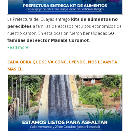
Hoy avanzamos con la 𝗶𝗻𝘀𝘁𝗮𝗹𝗮𝗰𝗶𝗼́𝗻 𝗱𝗲 𝗹𝗮 𝗰𝘂𝗯𝗶𝗲𝗿𝘁𝗮 𝗱𝗲 𝗹𝗮𝘀
𝗴𝗿𝗮𝗱𝗮𝘀, una obra que se suma a la 𝗰𝗼𝗻𝘀𝘁𝗿𝘂𝗰𝗰𝗶𝗼́𝗻 𝗱𝗲
𝗷𝘂𝗲𝗴𝗼𝘀 𝗶𝗻𝗳𝗮𝗻𝘁𝗶𝗹𝗲𝘀, 𝗺𝗮́𝗾𝘂𝗶𝗻𝗮𝘀 𝗱𝗲 𝗲𝗷𝗲𝗿𝗰𝗶𝗰𝗶𝗼𝘀, 𝗰𝗮𝗻𝗰𝗵𝗮
𝗰𝗼𝗻 𝗰𝗲𝗿𝗿𝗮𝗺𝗶𝗲𝗻𝘁𝗼, 𝗯𝗮𝘁𝗲𝗿𝗶́𝗮𝘀 𝘀𝗮𝗻𝗶𝘁𝗮𝗿𝗶𝗮𝘀 𝘆 𝗰𝗮...
Read more
SALUDAMOS A SAN JACINTO DE YAGUACHI EN SUS 143
AÑOS...