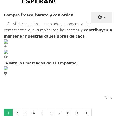
𝗠𝗨𝗡𝗜𝗖𝗜𝗣𝗔𝗟𝗘𝗦 𝗧𝗘
𝗘𝗦𝗣𝗘𝗥𝗔𝗡!
𝗖𝗼𝗺𝗽𝗿𝗮 𝗳𝗿𝗲𝘀𝗰𝗼, 𝗯𝗮𝗿𝗮𝘁𝗼 𝘆 𝗰𝗼𝗻
𝗼𝗿𝗱𝗲𝗻
Al visitar nuestros mercados, apoyas a los
comerciantes que cumplen con las normas y 𝗰𝗼𝗻𝘁𝗿𝗶𝗯𝘂𝘆𝗲𝘀 𝗮
𝗺𝗮𝗻𝘁𝗲𝗻𝗲𝗿 𝗻𝘂𝗲𝘀𝘁𝗿𝗮𝘀 𝗰𝗮𝗹𝗹𝗲𝘀 𝗹𝗶𝗯𝗿𝗲𝘀 𝗱𝗲 𝗰𝗮𝗼𝘀.
¡𝗩𝗶𝘀𝗶𝘁𝗮 𝗹𝗼𝘀 𝗺𝗲𝗿𝗰𝗮𝗱𝗼𝘀 𝗱𝗲 𝗘𝗹 𝗘𝗺𝗽𝗮𝗹𝗺𝗲!
NaN