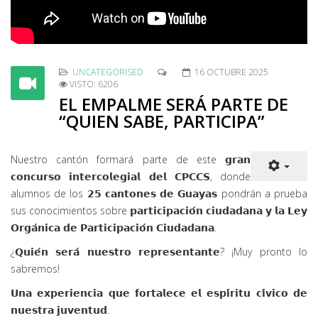
UNCATEGORISED
16 OCTUBRE 2025
VISTO: 6206
EL EMPALME SERÁ PARTE DE
“QUIEN SABE, PARTICIPA”
Nuestro cantón formará parte de este 𝗴𝗿𝗮𝗻
𝗰𝗼𝗻𝗰𝘂𝗿𝘀𝗼 𝗶𝗻𝘁𝗲𝗿𝗰𝗼𝗹𝗲𝗴𝗶𝗮𝗹 𝗱𝗲𝗹 𝗖𝗣𝗖𝗖𝗦, donde
alumnos de los 𝟮𝟱 𝗰𝗮𝗻𝘁𝗼𝗻𝗲𝘀 𝗱𝗲 𝗚𝘂𝗮𝘆𝗮𝘀 pondrán a prueba
sus conocimientos sobre 𝗽𝗮𝗿𝘁𝗶𝗰𝗶𝗽𝗮𝗰𝗶𝗼́𝗻 𝗰𝗶𝘂𝗱𝗮𝗱𝗮𝗻𝗮 𝘆 𝗹𝗮 𝗟𝗲𝘆
𝗢𝗿𝗴𝗮́𝗻𝗶𝗰𝗮 𝗱𝗲 𝗣𝗮𝗿𝘁𝗶𝗰𝗶𝗽𝗮𝗰𝗶𝗼́𝗻 𝗖𝗶𝘂𝗱𝗮𝗱𝗮𝗻𝗮.
¿𝗤𝘂𝗶𝗲́𝗻 𝘀𝗲𝗿𝗮́ 𝗻𝘂𝗲𝘀𝘁𝗿𝗼 𝗿𝗲𝗽𝗿𝗲𝘀𝗲𝗻𝘁𝗮𝗻𝘁𝗲? ¡Muy pronto lo
sabremos!
𝗨𝗻𝗮 𝗲𝘅𝗽𝗲𝗿𝗶𝗲𝗻𝗰𝗶𝗮 𝗾𝘂𝗲 𝗳𝗼𝗿𝘁𝗮𝗹𝗲𝗰𝗲 𝗲𝗹 𝗲𝘀𝗽𝗶́𝗿𝗶𝘁𝘂 𝗰𝗶́𝘃𝗶𝗰𝗼 𝗱𝗲