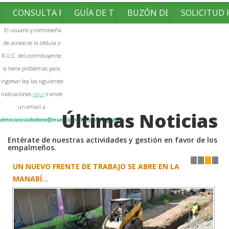
CONSULTA FACTURAS
GUÍA DE TRÁMITES
BUZÓN DE SUGERENCIAS
SOLICITUD
El usuario y contraseña
de acceso es la cédula o
R.U.C. del contribuyente,
si tiene problemas para
ingresar lea las siguientes
indicaciones
aquí
o envíe
un email a
Últimas Noticias
atencionciudadana@municipioelempalme.gob.ec
Entérate de nuestras actividades y gestión en favor de los
empalmeños.
SEGUIMOS FIRMES EN EL PROPOSITO DE SEGUIR
1
2
3
4
EMBELLECIENDO EL EMPALME...