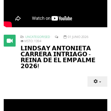
UNCATEGORISED
01 JUNIO 2026
VISTO: 1394
𝗟𝗜𝗡𝗗𝗦𝗔𝗬 𝗔𝗡𝗧𝗢𝗡𝗜𝗘𝗧𝗔
𝗖𝗔𝗥𝗥𝗘𝗥𝗔 𝗜𝗡𝗧𝗥𝗜𝗔𝗚𝗢 -
𝗥𝗘𝗜𝗡𝗔 𝗗𝗘 𝗘𝗟 𝗘𝗠𝗣𝗔𝗟𝗠𝗘
𝟮𝟬𝟮𝟲!