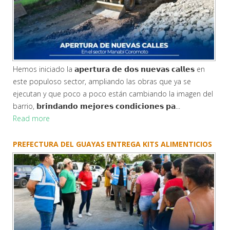
En la 𝗰𝗮𝗹𝗹𝗲 𝗱𝗲𝗹 𝗗𝗲𝗽𝗼𝗿𝘁𝗲, ubicada en la 𝗽𝗮𝗿𝘁𝗲 𝗽𝗼𝘀𝘁𝗲𝗿𝗶𝗼𝗿
𝗱𝗲𝗹 𝗲𝘀𝘁𝗮𝗱𝗶𝗼 𝗱𝗲 𝗟𝗗𝗖𝗘, entre los sectores 𝗝𝗼𝗵𝗻 𝗙.
𝗞𝗲𝗻𝗻𝗲𝗱𝘆 𝘆 𝗦𝗮𝗻 𝗩𝗶𝗰𝗲𝗻𝘁𝗲, continúan los trabajos de
𝗰𝗼𝗻𝘀𝘁𝗿𝘂𝗰𝗰𝗶𝗼́𝗻 𝗱𝗲 𝗮𝗰𝗲𝗿𝗮𝘀 𝘆 𝗯𝗼𝗿𝗱𝗶𝗹𝗹𝗼𝘀, luego de ha...
Read more
PARQUE SEGUNDO AUHING, UN ESPACIO QUE SE
TRANSFORMA PARA EL...