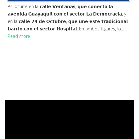
Expresamos nuestras más sinceras felicitaciones a su
𝗴𝗲𝗻𝘁𝗲 𝘁𝗿𝗮𝗯𝗮𝗷𝗮𝗱𝗼𝗿𝗮 y a sus autoridades, deseándoles que
continúen 𝗮𝘃𝗮𝗻𝘇𝗮𝗻𝗱𝗼 𝗽𝗼𝗿 𝗲𝗹 𝗰𝗮𝗺𝗶𝗻𝗼 𝗱𝗲𝗹 𝗱𝗲𝘀𝗮𝗿𝗿𝗼𝗹𝗹𝗼, 𝗹𝗮
𝘂𝗻𝗶𝗱𝗮𝗱 𝘆 𝗲𝗹 𝗽𝗿𝗼𝗴𝗿𝗲𝘀𝗼. ¡𝗙𝗲𝗹𝗶𝘇 𝗮𝗻𝗶𝘃𝗲𝗿𝘀...
Read more