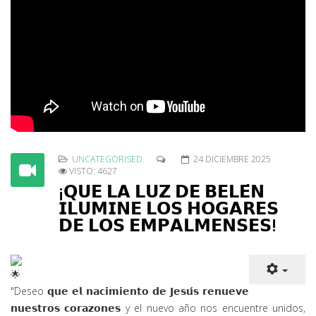
UNCATEGORISED
24 DICIEMBRE 2025
VISTO: 4627
¡𝗤𝗨𝗘 𝗟𝗔 𝗟𝗨𝗭 𝗗𝗘 𝗕𝗘𝗟𝗘́𝗡
𝗜𝗟𝗨𝗠𝗜𝗡𝗘 𝗟𝗢𝗦 𝗛𝗢𝗚𝗔𝗥𝗘𝗦
𝗗𝗘 𝗟𝗢𝗦 𝗘𝗠𝗣𝗔𝗟𝗠𝗘𝗡𝗦𝗘𝗦!
"Deseo 𝗾𝘂𝗲 𝗲𝗹 𝗻𝗮𝗰𝗶𝗺𝗶𝗲𝗻𝘁𝗼 𝗱𝗲 𝗝𝗲𝘀𝘂́𝘀 𝗿𝗲𝗻𝘂𝗲𝘃𝗲