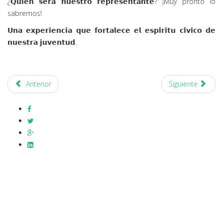
¿𝗤𝘂𝗶𝗲́𝗻 𝘀𝗲𝗿𝗮́ 𝗻𝘂𝗲𝘀𝘁𝗿𝗼 𝗿𝗲𝗽𝗿𝗲𝘀𝗲𝗻𝘁𝗮𝗻𝘁𝗲? ¡Muy pronto lo
sabremos!
𝗨𝗻𝗮 𝗲𝘅𝗽𝗲𝗿𝗶𝗲𝗻𝗰𝗶𝗮 𝗾𝘂𝗲 𝗳𝗼𝗿𝘁𝗮𝗹𝗲𝗰𝗲 𝗲𝗹 𝗲𝘀𝗽𝗶́𝗿𝗶𝘁𝘂 𝗰𝗶́𝘃𝗶𝗰𝗼 𝗱𝗲
𝗻𝘂𝗲𝘀𝘁𝗿𝗮 𝗷𝘂𝘃𝗲𝗻𝘁𝘂𝗱.
Anterior
Siguiente