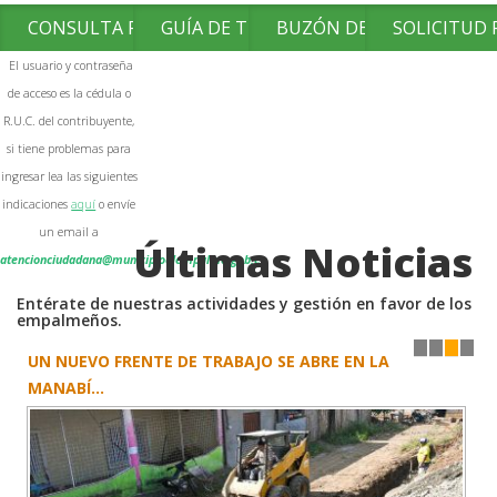
CONSULTA FACTURAS
GUÍA DE TRÁMITES
BUZÓN DE SUGERENCIAS
SOLICITUD
El usuario y contraseña
de acceso es la cédula o
R.U.C. del contribuyente,
si tiene problemas para
ingresar lea las siguientes
indicaciones
aquí
o envíe
un email a
Últimas Noticias
atencionciudadana@municipioelempalme.gob.ec
Entérate de nuestras actividades y gestión en favor de los
empalmeños.
UN NUEVO FRENTE DE TRABAJO SE ABRE EN LA
1
2
3
4
MANABÍ...