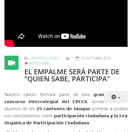
UNCATEGORISED
16 OCTUBRE 2025
VISTO: 6208
EL EMPALME SERÁ PARTE DE
“QUIEN SABE, PARTICIPA”
Nuestro cantón formará parte de este 𝗴𝗿𝗮𝗻
𝗰𝗼𝗻𝗰𝘂𝗿𝘀𝗼 𝗶𝗻𝘁𝗲𝗿𝗰𝗼𝗹𝗲𝗴𝗶𝗮𝗹 𝗱𝗲𝗹 𝗖𝗣𝗖𝗖𝗦, donde
alumnos de los 𝟮𝟱 𝗰𝗮𝗻𝘁𝗼𝗻𝗲𝘀 𝗱𝗲 𝗚𝘂𝗮𝘆𝗮𝘀 pondrán a prueba
sus conocimientos sobre 𝗽𝗮𝗿𝘁𝗶𝗰𝗶𝗽𝗮𝗰𝗶𝗼́𝗻 𝗰𝗶𝘂𝗱𝗮𝗱𝗮𝗻𝗮 𝘆 𝗹𝗮 𝗟𝗲𝘆
𝗢𝗿𝗴𝗮́𝗻𝗶𝗰𝗮 𝗱𝗲 𝗣𝗮𝗿𝘁𝗶𝗰𝗶𝗽𝗮𝗰𝗶𝗼́𝗻 𝗖𝗶𝘂𝗱𝗮𝗱𝗮𝗻𝗮.