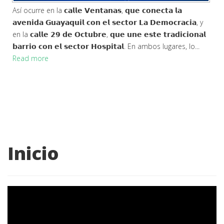
Así ocurre en la 𝗰𝗮𝗹𝗹𝗲 𝗩𝗲𝗻𝘁𝗮𝗻𝗮𝘀, 𝗾𝘂𝗲 𝗰𝗼𝗻𝗲𝗰𝘁𝗮 𝗹𝗮
𝗮𝘃𝗲𝗻𝗶𝗱𝗮 𝗚𝘂𝗮𝘆𝗮𝗾𝘂𝗶𝗹 𝗰𝗼𝗻 𝗲𝗹 𝘀𝗲𝗰𝘁𝗼𝗿 𝗟𝗮 𝗗𝗲𝗺𝗼𝗰𝗿𝗮𝗰𝗶𝗮, y
en la 𝗰𝗮𝗹𝗹𝗲 𝟮𝟵 𝗱𝗲 𝗢𝗰𝘁𝘂𝗯𝗿𝗲, 𝗾𝘂𝗲 𝘂𝗻𝗲 𝗲𝘀𝘁𝗲 𝘁𝗿𝗮𝗱𝗶𝗰𝗶𝗼𝗻𝗮𝗹
𝗯𝗮𝗿𝗿𝗶𝗼 𝗰𝗼𝗻 𝗲𝗹 𝘀𝗲𝗰𝘁𝗼𝗿 𝗛𝗼𝘀𝗽𝗶𝘁𝗮𝗹. En ambos lugares, lo...
Read more
Inicio