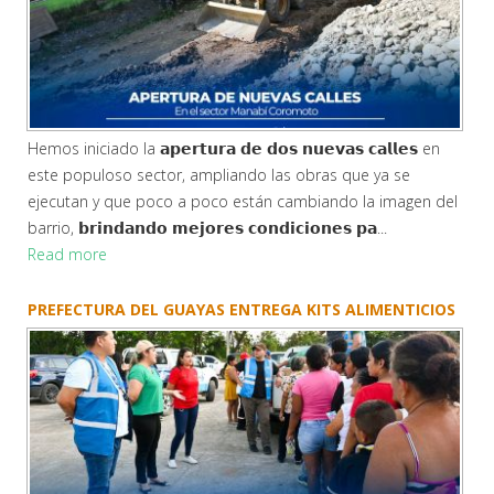
Hemos iniciado la 𝗮𝗽𝗲𝗿𝘁𝘂𝗿𝗮 𝗱𝗲 𝗱𝗼𝘀 𝗻𝘂𝗲𝘃𝗮𝘀 𝗰𝗮𝗹𝗹𝗲𝘀 en
este populoso sector, ampliando las obras que ya se
ejecutan y que poco a poco están cambiando la imagen del
barrio, 𝗯𝗿𝗶𝗻𝗱𝗮𝗻𝗱𝗼 𝗺𝗲𝗷𝗼𝗿𝗲𝘀 𝗰𝗼𝗻𝗱𝗶𝗰𝗶𝗼𝗻𝗲𝘀 𝗽𝗮...
Read more
PREFECTURA DEL GUAYAS ENTREGA KITS ALIMENTICIOS