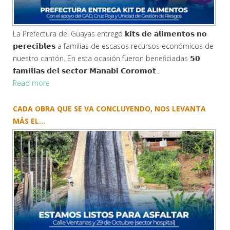
La Prefectura del Guayas entregó 𝗸𝗶𝘁𝘀 𝗱𝗲 𝗮𝗹𝗶𝗺𝗲𝗻𝘁𝗼𝘀 𝗻𝗼
𝗽𝗲𝗿𝗲𝗰𝗶𝗯𝗹𝗲𝘀 a familias de escasos recursos económicos de
nuestro cantón. En esta ocasión fueron beneficiadas 𝟱𝟬
𝗳𝗮𝗺𝗶𝗹𝗶𝗮𝘀 𝗱𝗲𝗹 𝘀𝗲𝗰𝘁𝗼𝗿 𝗠𝗮𝗻𝗮𝗯𝗶́ 𝗖𝗼𝗿𝗼𝗺𝗼𝘁...
Read more
CADA OBRA QUE SE VA CONCLUYENDO, NOS LEVANTA
MÁS EL...