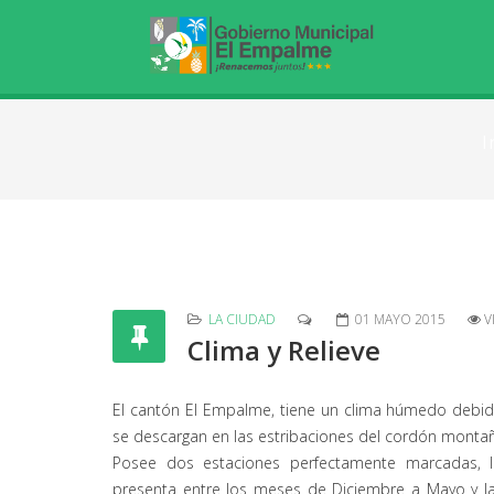
I
LA CIUDAD
01 MAYO 2015
V
Clima y Relieve
El cantón El Empalme, tiene un clima húmedo debido
se descargan en las estribaciones del cordón montaño
Posee dos estaciones perfectamente marcadas, l
presenta entre los meses de Diciembre a Mayo y l