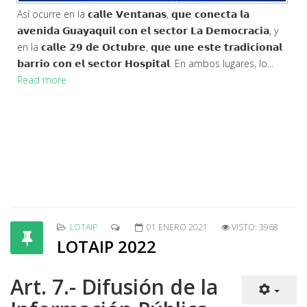
Así ocurre en la 𝗰𝗮𝗹𝗹𝗲 𝗩𝗲𝗻𝘁𝗮𝗻𝗮𝘀, 𝗾𝘂𝗲 𝗰𝗼𝗻𝗲𝗰𝘁𝗮 𝗹𝗮
𝗮𝘃𝗲𝗻𝗶𝗱𝗮 𝗚𝘂𝗮𝘆𝗮𝗾𝘂𝗶𝗹 𝗰𝗼𝗻 𝗲𝗹 𝘀𝗲𝗰𝘁𝗼𝗿 𝗟𝗮 𝗗𝗲𝗺𝗼𝗰𝗿𝗮𝗰𝗶𝗮, y
en la 𝗰𝗮𝗹𝗹𝗲 𝟮𝟵 𝗱𝗲 𝗢𝗰𝘁𝘂𝗯𝗿𝗲, 𝗾𝘂𝗲 𝘂𝗻𝗲 𝗲𝘀𝘁𝗲 𝘁𝗿𝗮𝗱𝗶𝗰𝗶𝗼𝗻𝗮𝗹
𝗯𝗮𝗿𝗿𝗶𝗼 𝗰𝗼𝗻 𝗲𝗹 𝘀𝗲𝗰𝘁𝗼𝗿 𝗛𝗼𝘀𝗽𝗶𝘁𝗮𝗹. En ambos lugares, lo...
Read more
LOTAIP
01 ENERO 2021
VISTO: 3968
LOTAIP 2022
Art. 7.- Difusión de la