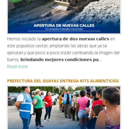
Hemos iniciado la 𝗮𝗽𝗲𝗿𝘁𝘂𝗿𝗮 𝗱𝗲 𝗱𝗼𝘀 𝗻𝘂𝗲𝘃𝗮𝘀 𝗰𝗮𝗹𝗹𝗲𝘀 en
este populoso sector, ampliando las obras que ya se
ejecutan y que poco a poco están cambiando la imagen del
barrio, 𝗯𝗿𝗶𝗻𝗱𝗮𝗻𝗱𝗼 𝗺𝗲𝗷𝗼𝗿𝗲𝘀 𝗰𝗼𝗻𝗱𝗶𝗰𝗶𝗼𝗻𝗲𝘀 𝗽𝗮...
Read more
PREFECTURA DEL GUAYAS ENTREGA KITS ALIMENTICIOS