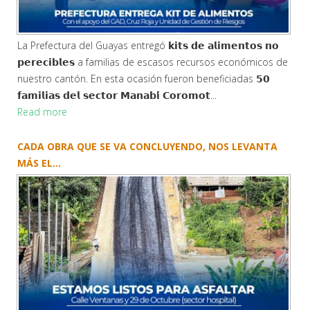
La Prefectura del Guayas entregó 𝗸𝗶𝘁𝘀 𝗱𝗲 𝗮𝗹𝗶𝗺𝗲𝗻𝘁𝗼𝘀 𝗻𝗼
𝗽𝗲𝗿𝗲𝗰𝗶𝗯𝗹𝗲𝘀 a familias de escasos recursos económicos de
nuestro cantón. En esta ocasión fueron beneficiadas 𝟱𝟬
𝗳𝗮𝗺𝗶𝗹𝗶𝗮𝘀 𝗱𝗲𝗹 𝘀𝗲𝗰𝘁𝗼𝗿 𝗠𝗮𝗻𝗮𝗯𝗶́ 𝗖𝗼𝗿𝗼𝗺𝗼𝘁...
Read more
CADA OBRA QUE SE VA CONCLUYENDO, NOS LEVANTA
MÁS EL...