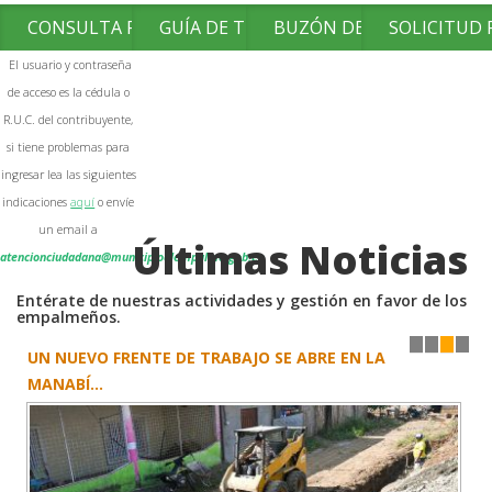
CONSULTA FACTURAS
GUÍA DE TRÁMITES
BUZÓN DE SUGERENCIAS
SOLICITUD
El usuario y contraseña
de acceso es la cédula o
R.U.C. del contribuyente,
si tiene problemas para
ingresar lea las siguientes
indicaciones
aquí
o envíe
un email a
Últimas Noticias
atencionciudadana@municipioelempalme.gob.ec
Entérate de nuestras actividades y gestión en favor de los
empalmeños.
UN NUEVO FRENTE DE TRABAJO SE ABRE EN LA
1
2
3
4
MANABÍ...