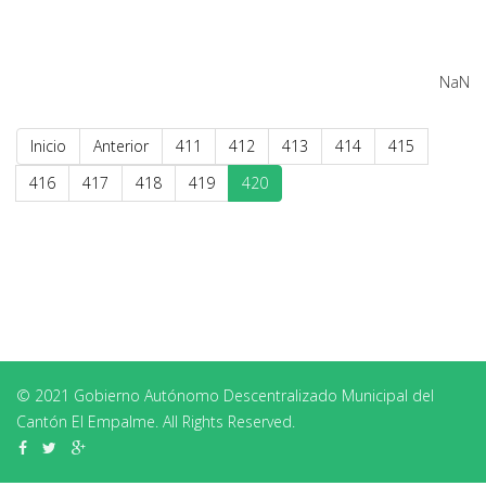
NaN
Inicio
Anterior
411
412
413
414
415
416
417
418
419
420
© 2021 Gobierno Autónomo Descentralizado Municipal del
Cantón El Empalme. All Rights Reserved.