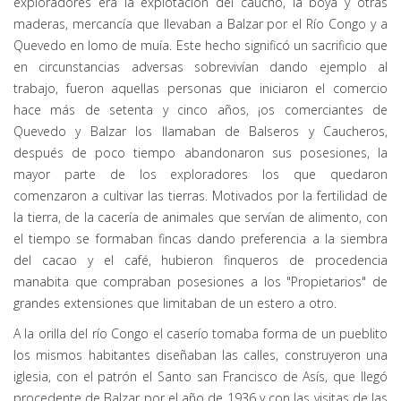
exploradores era la explotación del caucho, la boya y otras
maderas, mercancía que llevaban a Balzar por el Río Congo y a
Quevedo en lomo de muía. Este hecho significó un sacrificio que
en circunstancias adversas sobrevivían dando ejemplo al
trabajo, fueron aquellas personas que iniciaron el comercio
hace más de setenta y cinco años, ¡os comerciantes de
Quevedo y Balzar los llamaban de Balseros y Caucheros,
después de poco tiempo abandonaron sus posesiones, la
mayor parte de los exploradores los que quedaron
comenzaron a cultivar las tierras. Motivados por la fertilidad de
la tierra, de la cacería de animales que servían de alimento, con
el tiempo se formaban fincas dando preferencia a la siembra
del cacao y el café, hubieron finqueros de procedencia
manabita que compraban posesiones a los "Propietarios" de
grandes extensiones que limitaban de un estero a otro.
A la orilla del río Congo el caserío tomaba forma de un pueblito
los mismos habitantes diseñaban las calles, construyeron una
iglesia, con el patrón el Santo san Francisco de Asís, que llegó
procedente de Balzar por el año de 1936 y con las visitas de las