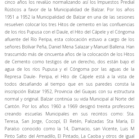
cinco años los revalúo normalizando así los Impuestos Predial
Rústicos a favor de la Municipalidad de Balzar. Por los años
1951 a 1952 la Municipalidad de Balzar en una de las sesiones
resuelven colocar los tres Hitos de cemento en las confluencias
de los ríos Pupusa con el Daule, el Hito del Cápele y el Cóngoma
afluente del Río Peripa, esta colocación estuvo a cargo de los
señores Bolívar Peña, Daniel Mena Salazar y Manuel Ballena. Han
trascurrido más de cincuenta años de la colocación de los Hitos
de Cemento como testigos de un derecho, dos están bajo el
agua de los ríos Pupusa y el Cóngoma por las aguas de la
Represa Daule- Peripa, el Hito de Cápele está a la vista de
todos desafiando al tiempo que en sus paredes consta la
inscripción Balzar 1952, Provincia del Guayas con su estructura
normal y original. Balzar continúa su vida Municipal al Norte del
Cantón. Por los años 1960 a 1969 designó treinta profesores
creando escuelas Municipales en sus recintos como: Sta.
Teresa, San Jorge, Cocopí, El Retén, Palizadas Sta María, El
Paraíso conocido como la 14, Damacio, san Vicente, Luis M
Pinto Salto del Armadillo, El Pintado, La Caoba y otros de igual