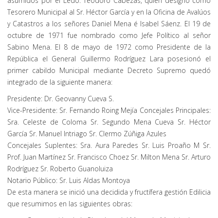
asumidos por el Ledo. Teodoro Cabezas, quién designó como
Tesorero Municipal al Sr. Héctor García y en la Oficina de Avalúos
y Catastros a los señores Daniel Mena é Isabel Sáenz. El 19 de
octubre de 1971 fue nombrado como Jefe Político al señor
Sabino Mena. El 8 de mayo de 1972 como Presidente de la
República el General Guillermo Rodríguez Lara posesionó el
primer cabildo Municipal mediante Decreto Supremo quedó
integrado de la siguiente manera:
Presidente: Dr. Geovanny Cueva S.
Vice-Presidente: Sr. Fernando Roing Mejía Concejales Principales:
Sra. Celeste de Coloma Sr. Segundo Mena Cueva Sr. Héctor
García Sr. Manuel Intriago Sr. Clermo Zúñiga Azules
Concejales Suplentes: Sra. Aura Paredes Sr. Luis Proaño M Sr.
Prof. Juan Martínez Sr. Francisco Choez Sr. Milton Mena Sr. Arturo
Rodríguez Sr. Roberto Guanoluiza
Notario Público: Sr. Luis Aldas Montoya
De esta manera se inició una decidida y fructífera gestión Edilicia
que resumimos en las siguientes obras: