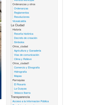
Ordenanzas y otros
Ordenanzas
Reglamentos
Resoluciones
Vicealcaldía
La Ciudad
Historia
Reseña histórica
Decreto de creación
Simbolos
Otros_ciudad
Agricultura y Ganaderia
Vías de comunicación
Clima y Relieve
Otros_ciudad1
Comercio y Etnografía
Hidrografía
Mapas
Parroquias
El Rosario
La Guayas
Velasco Ibarra
Transparencia
Acceso a la Informacion Pública