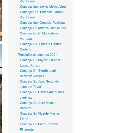
Zambrano
Concejal Ing. Javier Molina Vera
Concejal Sra. Betsaida García
Zambrano
Concejal Ing. Genesis Posligua
Concejal Sr. Antonio Cool Murillo
Concejal Lcda. Magdalena
Vernaza
Concejal Ec. Ernesto Cantos
Cedeño
Rendición de cuentas 2021
Concejal Sr. Bayron Gabriel
López Burgos
Concejal Dr. Everth Jamil
Bermello Villegas
Concejal Sr. Jairo Segundo
Jiménez Tovar
Concejal Sr. Darwin Anchundia
Jimenez
Concejal Sr. Jairo Velasco
Barreiro
Concejal Sr. Vicente Macias
Risco
Concejal Sr. Paco Romero
Pinargote