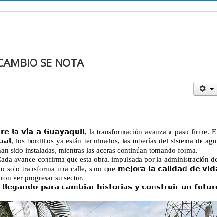
 CAMBIO SE NOTA
𝗼𝗯𝗿𝗲 𝗹𝗮 𝘃𝗶́𝗮 𝗮 𝗚𝘂𝗮𝘆𝗮𝗾𝘂𝗶𝗹, la transformación avanza a paso firme. 
𝗶𝗻𝗰𝗶𝗽𝗮𝗹, los bordillos ya están terminados, las tuberías del sistema de ag
han sido instaladas, mientras las aceras continúan tomando forma.
 Cada avance confirma que esta obra, impulsada por la administración de
no solo transforma una calle, sino que 𝗺𝗲𝗷𝗼𝗿𝗮 𝗹𝗮 𝗰𝗮𝗹𝗶𝗱𝗮𝗱 𝗱𝗲 𝘃𝗶𝗱
on ver progresar su sector.
𝗲𝗴𝗮𝗻𝗱𝗼 𝗽𝗮𝗿𝗮 𝗰𝗮𝗺𝗯𝗶𝗮𝗿 𝗵𝗶𝘀𝘁𝗼𝗿𝗶𝗮𝘀 𝘆 𝗰𝗼𝗻𝘀𝘁𝗿𝘂𝗶𝗿 𝘂𝗻 𝗳𝘂𝘁𝘂𝗿