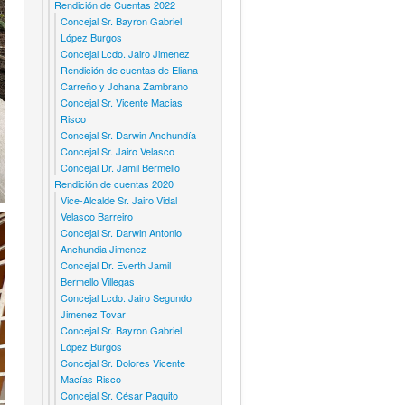
Rendición de Cuentas 2022
Concejal Sr. Bayron Gabriel
López Burgos
Concejal Lcdo. Jairo Jimenez
Rendición de cuentas de Eliana
Carreño y Johana Zambrano
Concejal Sr. Vicente Macias
Risco
Concejal Sr. Darwin Anchundía
Concejal Sr. Jairo Velasco
Concejal Dr. Jamil Bermello
Rendición de cuentas 2020
Vice-Alcalde Sr. Jairo Vidal
Velasco Barreiro
Concejal Sr. Darwin Antonio
Anchundia Jimenez
Concejal Dr. Everth Jamil
Bermello Villegas
Concejal Lcdo. Jairo Segundo
Jimenez Tovar
Concejal Sr. Bayron Gabriel
López Burgos
Concejal Sr. Dolores Vicente
Macías Risco
Concejal Sr. César Paquito