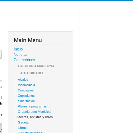
Main Menu
Inicio
Noticias
Contáctenos
GOBIERNO MUNICIPAL
AUTORIDADES
Alcalde
En
Vicealcaldía
ua
Concejales
Comisiones
l
La Institución
𝗮
Planes y programas
Organigrama Municipal
𝗼
Gacetas, revistas y libros
Gaceta
Libros
Revista Municipal