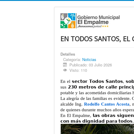
EN TODOS SANTOS, EL
Detalles
Categoría:
Noticias
Publicado: 03 Julio 2026
Visto: 110
En el 𝘀𝗲𝗰𝘁𝗼𝗿 𝗧𝗼𝗱𝗼𝘀 𝗦𝗮𝗻𝘁𝗼𝘀, 𝘀
sus 𝟮𝟯𝟬 𝗺𝗲𝘁𝗿𝗼𝘀 𝗱𝗲 𝗰𝗮𝗹𝗹𝗲 𝗽𝗿
potable y las acometidas domiciliarias 
La alegría de las familias es evidente.
alcalde Ing.
Rodolfo Cantos Acosta
, 
de quienes durante muchos años esperar
En El Empalme, 𝗹𝗮𝘀 𝗼𝗯𝗿𝗮𝘀 𝘀𝗶𝗴𝘂𝗲𝗻 𝗹𝗹
𝗰𝗼𝗻 𝗺𝗮́𝘀 𝗱𝗶𝗴𝗻𝗶𝗱𝗮𝗱 𝗽𝗮𝗿𝗮 𝘁𝗼𝗱𝗼𝘀.