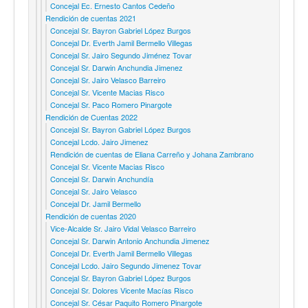
Concejal Ec. Ernesto Cantos Cedeño
Rendición de cuentas 2021
Concejal Sr. Bayron Gabriel López Burgos
Concejal Dr. Everth Jamil Bermello Villegas
Concejal Sr. Jairo Segundo Jiménez Tovar
Concejal Sr. Darwin Anchundia Jimenez
Concejal Sr. Jairo Velasco Barreiro
Concejal Sr. Vicente Macias Risco
Concejal Sr. Paco Romero Pinargote
Rendición de Cuentas 2022
Concejal Sr. Bayron Gabriel López Burgos
Concejal Lcdo. Jairo Jimenez
Rendición de cuentas de Eliana Carreño y Johana Zambrano
Concejal Sr. Vicente Macias Risco
Concejal Sr. Darwin Anchundía
Concejal Sr. Jairo Velasco
Concejal Dr. Jamil Bermello
Rendición de cuentas 2020
Vice-Alcalde Sr. Jairo Vidal Velasco Barreiro
Concejal Sr. Darwin Antonio Anchundia Jimenez
Concejal Dr. Everth Jamil Bermello Villegas
Concejal Lcdo. Jairo Segundo Jimenez Tovar
Concejal Sr. Bayron Gabriel López Burgos
Concejal Sr. Dolores Vicente Macías Risco
Concejal Sr. César Paquito Romero Pinargote