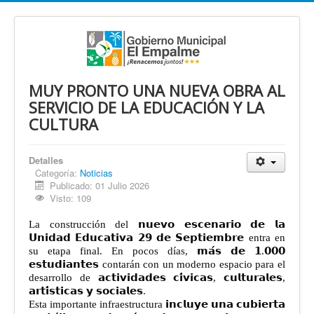
MUY PRONTO UNA NUEVA OBRA AL
SERVICIO DE LA EDUCACIÓN Y LA
CULTURA
Detalles
Categoría:
Noticias
Publicado: 01 Julio 2026
Visto: 109
La construcción del 𝗻𝘂𝗲𝘃𝗼 𝗲𝘀𝗰𝗲𝗻𝗮𝗿𝗶𝗼 𝗱𝗲 𝗹𝗮
𝗨𝗻𝗶𝗱𝗮𝗱 𝗘𝗱𝘂𝗰𝗮𝘁𝗶𝘃𝗮 𝟮𝟵 𝗱𝗲 𝗦𝗲𝗽𝘁𝗶𝗲𝗺𝗯𝗿𝗲 entra en
su etapa final. En pocos días, 𝗺𝗮́𝘀 𝗱𝗲 𝟭.𝟬𝟬𝟬
𝗲𝘀𝘁𝘂𝗱𝗶𝗮𝗻𝘁𝗲𝘀 contarán con un moderno espacio para el
desarrollo de 𝗮𝗰𝘁𝗶𝘃𝗶𝗱𝗮𝗱𝗲𝘀 𝗰𝗶́𝘃𝗶𝗰𝗮𝘀, 𝗰𝘂𝗹𝘁𝘂𝗿𝗮𝗹𝗲𝘀,
𝗮𝗿𝘁𝗶́𝘀𝘁𝗶𝗰𝗮𝘀 𝘆 𝘀𝗼𝗰𝗶𝗮𝗹𝗲𝘀.
Esta importante infraestructura 𝗶𝗻𝗰𝗹𝘂𝘆𝗲 𝘂𝗻𝗮 𝗰𝘂𝗯𝗶𝗲𝗿𝘁𝗮