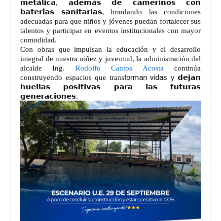
𝗺𝗲𝘁𝗮́𝗹𝗶𝗰𝗮, 𝗮𝗱𝗲𝗺𝗮́𝘀 𝗱𝗲 𝗰𝗮𝗺𝗲𝗿𝗶𝗻𝗼𝘀 𝗰𝗼𝗻
𝗯𝗮𝘁𝗲𝗿𝗶́𝗮𝘀 𝘀𝗮𝗻𝗶𝘁𝗮𝗿𝗶𝗮𝘀, brindando las condiciones
adecuadas para que niños y jóvenes puedan fortalecer sus
talentos y participar en eventos institucionales con mayor
comodidad.
Con obras que impulsan la educación y el desarrollo
integral de nuestra niñez y juventud, la administración del
alcalde Ing.
Rodolfo Cantos Acosta
continúa
construyendo espacios que trans
forman vidas y
𝗱𝗲𝗷𝗮𝗻
𝗵𝘂𝗲𝗹𝗹𝗮𝘀
𝗽𝗼𝘀𝗶𝘁𝗶𝘃𝗮𝘀
𝗽𝗮𝗿𝗮
𝗹𝗮𝘀
𝗳𝘂𝘁𝘂𝗿𝗮𝘀
𝗴𝗲𝗻𝗲𝗿𝗮𝗰𝗶𝗼𝗻𝗲𝘀
.