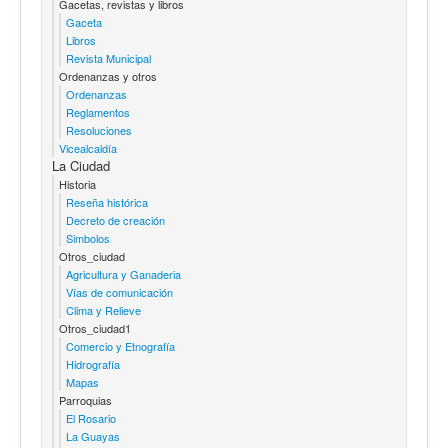
Gacetas, revistas y libros
Gaceta
Libros
Revista Municipal
Ordenanzas y otros
Ordenanzas
Reglamentos
Resoluciones
Vicealcaldía
La Ciudad
Historia
Reseña histórica
Decreto de creación
Simbolos
Otros_ciudad
Agricultura y Ganaderia
Vías de comunicación
Clima y Relieve
Otros_ciudad1
Comercio y Etnografía
Hidrografía
Mapas
Parroquias
El Rosario
La Guayas