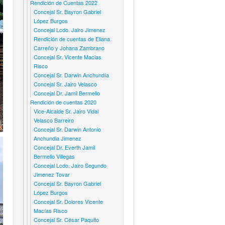
Rendición de Cuentas 2022
Concejal Sr. Bayron Gabriel
López Burgos
Concejal Lcdo. Jairo Jimenez
Rendición de cuentas de Eliana
Carreño y Johana Zambrano
Concejal Sr. Vicente Macias
Risco
Concejal Sr. Darwin Anchundía
Concejal Sr. Jairo Velasco
Concejal Dr. Jamil Bermello
Rendición de cuentas 2020
Vice-Alcalde Sr. Jairo Vidal
Velasco Barreiro
Concejal Sr. Darwin Antonio
Anchundia Jimenez
Concejal Dr. Everth Jamil
Bermello Villegas
Concejal Lcdo. Jairo Segundo
Jimenez Tovar
Concejal Sr. Bayron Gabriel
López Burgos
Concejal Sr. Dolores Vicente
Macías Risco
Concejal Sr. César Paquito