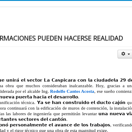
RMACIONES PUEDEN HACERSE REALIDAD
𝗶𝗿𝗮́ 𝗲𝗹 𝘀𝗲𝗰𝘁𝗼𝗿 𝗟𝗮 𝗖𝗮𝘀𝗽𝗶𝗰𝗮𝗿𝗮 𝗰𝗼𝗻 𝗹𝗮 𝗰𝗶𝘂𝗱𝗮𝗱𝗲𝗹𝗮 𝟮𝟵 𝗱
, una obra que muchos consideraban inalcanzable. Hoy, gracias a un
iderada por el alcalde Ing.
Rodolfo Cantos Acosta
, ese sueño comienz
𝗮 𝗽𝘂𝗲𝗿𝘁𝗮 𝗵𝗮𝗰𝗶𝗮 𝗲𝗹 𝗱𝗲𝘀𝗮𝗿𝗿𝗼𝗹𝗹𝗼.
ción técnica. 𝗬𝗮 𝘀𝗲 𝗵𝗮𝗻 𝗰𝗼𝗻𝘀𝘁𝗿𝘂𝗶𝗱𝗼 𝗲𝗹 𝗱𝘂𝗰𝘁𝗼 𝗰𝗮𝗷𝗼́𝗻 q
hora continuará con la edificación de muros de contención, la instalació
as las labores de ingeniería que permitirán levantar 𝘂𝗻𝗮 𝗻𝘂𝗲𝘃𝗮 𝘃𝗶́
𝘁𝗮𝗻𝘁𝗲𝘀 𝘀𝗲𝗰𝘁𝗼𝗿𝗲𝘀 𝗱𝗲𝗹 𝗰𝗮𝗻𝘁𝗼́𝗻.
𝗻𝗼́ 𝗽𝗲𝗿𝘀𝗼𝗻𝗮𝗹𝗺𝗲𝗻𝘁𝗲 𝗲𝗹 𝗮𝘃𝗮𝗻𝗰𝗲 𝗱𝗲 𝗹𝗼𝘀 𝘁𝗿𝗮𝗯𝗮𝗷𝗼𝘀, verifican
dad y el rigor técnico que una obra de esta magnitud exige.