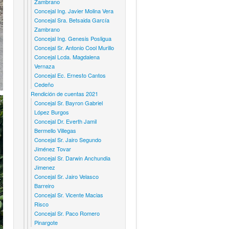
Zambrano
Concejal Ing. Javier Molina Vera
Concejal Sra. Betsaida García
Zambrano
Concejal Ing. Genesis Posligua
Concejal Sr. Antonio Cool Murillo
Concejal Lcda. Magdalena
Vernaza
Concejal Ec. Ernesto Cantos
Cedeño
Rendición de cuentas 2021
Concejal Sr. Bayron Gabriel
López Burgos
Concejal Dr. Everth Jamil
Bermello Villegas
Concejal Sr. Jairo Segundo
Jiménez Tovar
Concejal Sr. Darwin Anchundia
Jimenez
Concejal Sr. Jairo Velasco
Barreiro
Concejal Sr. Vicente Macias
Risco
Concejal Sr. Paco Romero
Pinargote