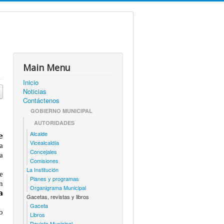
Main Menu
Inicio
Noticias
Contáctenos
GOBIERNO MUNICIPAL
AUTORIDADES
Alcalde
𝗲
Vicealcaldía
a
Concejales
a
Comisiones
La Institución
ue
Planes y programas
n
Organigrama Municipal
𝗮
Gacetas, revistas y libros
Gaceta
do
Libros
Revista Municipal