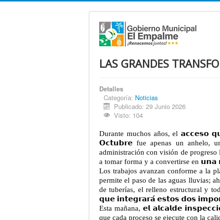
LAS GRANDES TRANSFO
Detalles
Categoría:
Noticias
Publicado: 29 Junio 2026
Visto: 104
Durante muchos años, el 𝗮𝗰𝗰𝗲𝘀𝗼 𝗾𝘂𝗲 𝘂𝗻
𝗢𝗰𝘁𝘂𝗯𝗿𝗲 fue apenas un anhelo
administración con visión de progreso l
a tomar forma y a convertirse en 𝘂𝗻𝗮 𝗻𝘂𝗲𝘃
Los trabajos avanzan conforme a la planifica
permite el paso de las aguas lluvias; a
de tuberías, el relleno estructural y tod
𝗾𝘂𝗲 𝗶𝗻𝘁𝗲𝗴𝗿𝗮𝗿𝗮́ 𝗲𝘀𝘁𝗼𝘀 𝗱𝗼𝘀 𝗶𝗺𝗽𝗼
Esta mañana, 𝗲𝗹 𝗮𝗹𝗰𝗮𝗹𝗱𝗲 𝗶𝗻𝘀𝗽𝗲𝗰𝗰𝗶
que cada proceso se ejecute con la cali