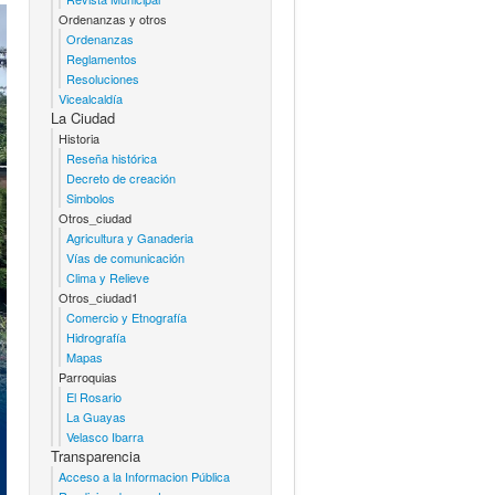
Ordenanzas y otros
Ordenanzas
Reglamentos
Resoluciones
Vicealcaldía
La Ciudad
Historia
Reseña histórica
Decreto de creación
Simbolos
Otros_ciudad
Agricultura y Ganaderia
Vías de comunicación
Clima y Relieve
Otros_ciudad1
Comercio y Etnografía
Hidrografía
Mapas
Parroquias
El Rosario
La Guayas
Velasco Ibarra
Transparencia
Acceso a la Informacion Pública