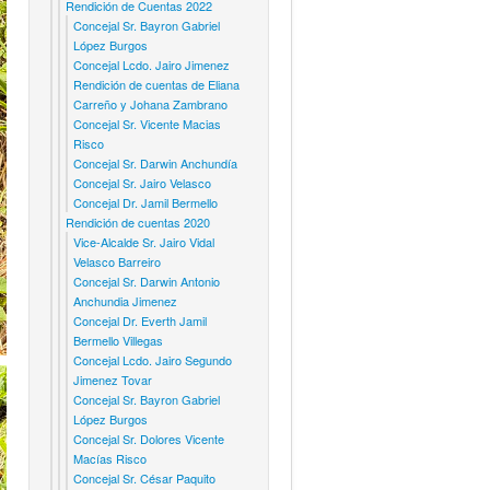
Rendición de Cuentas 2022
Concejal Sr. Bayron Gabriel
López Burgos
Concejal Lcdo. Jairo Jimenez
Rendición de cuentas de Eliana
Carreño y Johana Zambrano
Concejal Sr. Vicente Macias
Risco
Concejal Sr. Darwin Anchundía
Concejal Sr. Jairo Velasco
Concejal Dr. Jamil Bermello
Rendición de cuentas 2020
Vice-Alcalde Sr. Jairo Vidal
Velasco Barreiro
Concejal Sr. Darwin Antonio
Anchundia Jimenez
Concejal Dr. Everth Jamil
Bermello Villegas
Concejal Lcdo. Jairo Segundo
Jimenez Tovar
Concejal Sr. Bayron Gabriel
López Burgos
Concejal Sr. Dolores Vicente
Macías Risco
Concejal Sr. César Paquito