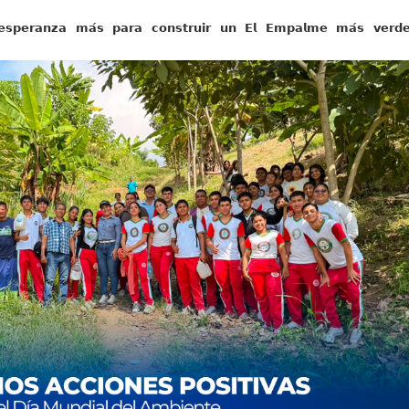
𝘀𝗽𝗲𝗿𝗮𝗻𝘇𝗮 𝗺𝗮́𝘀 𝗽𝗮𝗿𝗮 𝗰𝗼𝗻𝘀𝘁𝗿𝘂𝗶𝗿 𝘂𝗻 𝗘𝗹 𝗘𝗺𝗽𝗮𝗹𝗺𝗲 𝗺𝗮́𝘀 𝘃𝗲𝗿𝗱