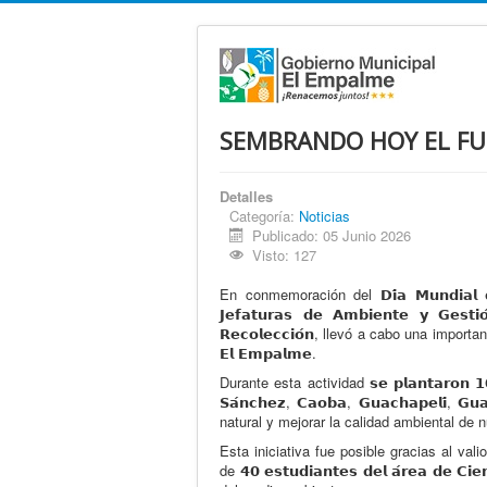
SEMBRANDO HOY EL FU
Detalles
Categoría:
Noticias
Publicado: 05 Junio 2026
Visto: 127
En conmemoración del 𝗗𝗶́𝗮 𝗠𝘂𝗻𝗱𝗶𝗮
𝗝𝗲𝗳𝗮𝘁𝘂𝗿𝗮𝘀 𝗱𝗲 𝗔𝗺𝗯𝗶𝗲𝗻𝘁𝗲 𝘆 𝗚𝗲𝘀
𝗥𝗲𝗰𝗼𝗹𝗲𝗰𝗰𝗶𝗼́𝗻, llevó a cabo una importante jor
𝗘𝗹 𝗘𝗺𝗽𝗮𝗹𝗺𝗲.
Durante esta actividad 𝘀𝗲 𝗽𝗹𝗮𝗻𝘁𝗮𝗿𝗼𝗻 𝟭
𝗦𝗮́𝗻𝗰𝗵𝗲𝘇, 𝗖𝗮𝗼𝗯𝗮, 𝗚𝘂𝗮𝗰𝗵𝗮𝗽𝗲𝗹
natural y mejorar la calidad ambiental de 
Esta iniciativa fue posible gracias al va
de 𝟰𝟬 𝗲𝘀𝘁𝘂𝗱𝗶𝗮𝗻𝘁𝗲𝘀 𝗱𝗲𝗹 𝗮́𝗿𝗲𝗮 