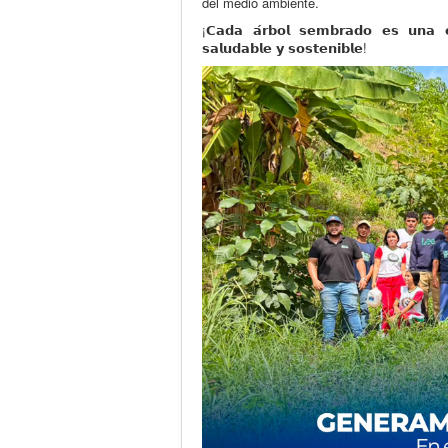
del medio ambiente.
¡𝗖𝗮𝗱𝗮 𝗮́𝗿𝗯𝗼𝗹 𝘀𝗲𝗺𝗯𝗿𝗮𝗱𝗼 𝗲𝘀 𝘂𝗻𝗮 
𝘀𝗮𝗹𝘂𝗱𝗮𝗯𝗹𝗲 𝘆 𝘀𝗼𝘀𝘁𝗲𝗻𝗶𝗯𝗹𝗲!