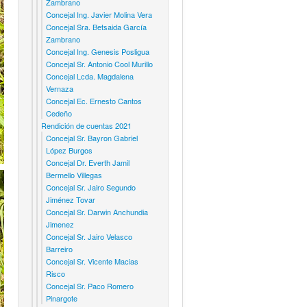
Zambrano
Concejal Ing. Javier Molina Vera
Concejal Sra. Betsaida García
Zambrano
Concejal Ing. Genesis Posligua
Concejal Sr. Antonio Cool Murillo
Concejal Lcda. Magdalena
Vernaza
Concejal Ec. Ernesto Cantos
Cedeño
Rendición de cuentas 2021
Concejal Sr. Bayron Gabriel
López Burgos
Concejal Dr. Everth Jamil
Bermello Villegas
Concejal Sr. Jairo Segundo
Jiménez Tovar
Concejal Sr. Darwin Anchundia
Jimenez
Concejal Sr. Jairo Velasco
Barreiro
Concejal Sr. Vicente Macias
Risco
Concejal Sr. Paco Romero
Pinargote