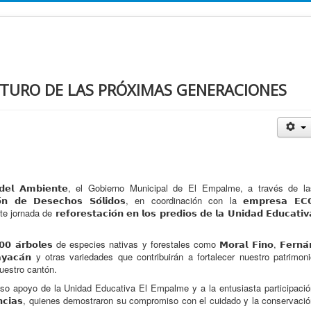
TURO DE LAS PRÓXIMAS GENERACIONES
 𝗱𝗲𝗹 𝗔𝗺𝗯𝗶𝗲𝗻𝘁𝗲, el Gobierno Municipal de El Empalme, a través de l
𝘁𝗶𝗼́𝗻 𝗱𝗲 𝗗𝗲𝘀𝗲𝗰𝗵𝗼𝘀 𝗦𝗼́𝗹𝗶𝗱𝗼𝘀, en coordinación con la 𝗲𝗺𝗽𝗿𝗲𝘀𝗮 𝗘𝗖
nada de 𝗿𝗲𝗳𝗼𝗿𝗲𝘀𝘁𝗮𝗰𝗶𝗼́𝗻 𝗲𝗻 𝗹𝗼𝘀 𝗽𝗿𝗲𝗱𝗶𝗼𝘀 𝗱𝗲 𝗹𝗮 𝗨𝗻𝗶𝗱𝗮𝗱 𝗘𝗱𝘂𝗰𝗮𝘁𝗶𝘃
𝟬𝟬 𝗮́𝗿𝗯𝗼𝗹𝗲𝘀 de especies nativas y forestales como 𝗠𝗼𝗿𝗮𝗹 𝗙𝗶𝗻𝗼, 𝗙𝗲𝗿𝗻𝗮́
́, 𝗚𝘂𝗮𝘆𝗮𝗰𝗮́𝗻 y otras variedades que contribuirán a fortalecer nuestro patrimon
nuestro cantón.
lioso apoyo de la Unidad Educativa El Empalme y a la entusiasta participaci
𝗱𝗲 𝗖𝗶𝗲𝗻𝗰𝗶𝗮𝘀, quienes demostraron su compromiso con el cuidado y la conservaci