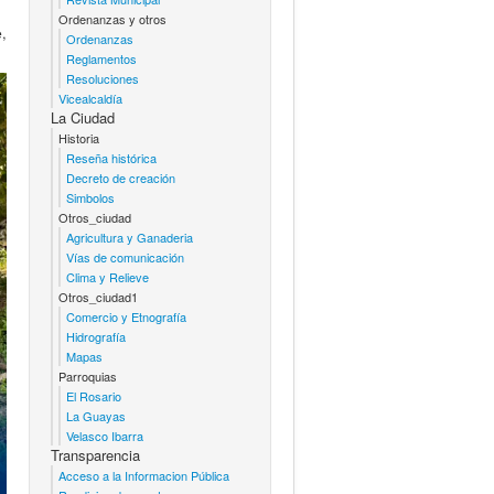
Ordenanzas y otros
,
Ordenanzas
Reglamentos
Resoluciones
Vicealcaldía
La Ciudad
Historia
Reseña histórica
Decreto de creación
Simbolos
Otros_ciudad
Agricultura y Ganaderia
Vías de comunicación
Clima y Relieve
Otros_ciudad1
Comercio y Etnografía
Hidrografía
Mapas
Parroquias
El Rosario
La Guayas
Velasco Ibarra
Transparencia
Acceso a la Informacion Pública