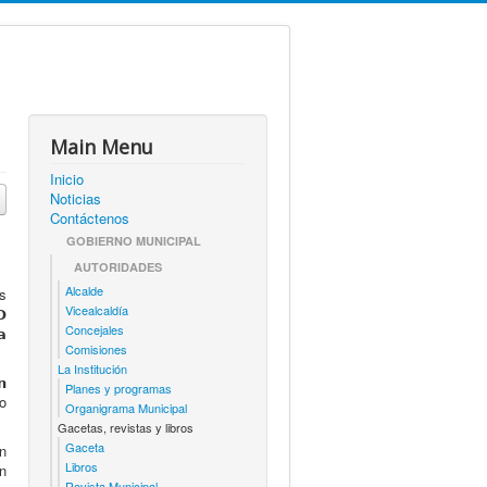
Main Menu
Inicio
Noticias
Contáctenos
GOBIERNO MUNICIPAL
AUTORIDADES
Alcalde
as
Vicealcaldía
𝗢
Concejales
𝗮
Comisiones
La Institución
𝗻
Planes y programas
io
Organigrama Municipal
Gacetas, revistas y libros
Gaceta
ón
Libros
ón
Revista Municipal