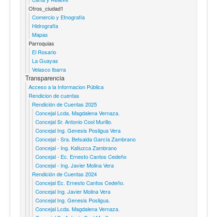
Otros_ciudad1
Comercio y Etnografía
Hidrografía
Mapas
Parroquias
El Rosario
La Guayas
Velasco Ibarra
Transparencia
Acceso a la Informacion Pública
Rendicion de cuentas
Rendición de Cuentas 2025
Concejal Lcda. Magdalena Vernaza.
Concejal Sr. Antonio Cool Murillo.
Concejal Ing. Genesis Posligua Vera
Concejal - Sra. Betsaida García Zambrano
Concejal - Ing. Katiuzca Zambrano
Concejal - Ec. Ernesto Cantos Cedeño
Concejal - Ing. Javier Molina Vera
Rendición de Cuentas 2024
Concejal Ec. Ernesto Cantos Cedeño.
Concejal Ing. Javier Molina Vera
Concejal Ing. Genesis Posligua.
Concejal Lcda. Magdalena Vernaza.