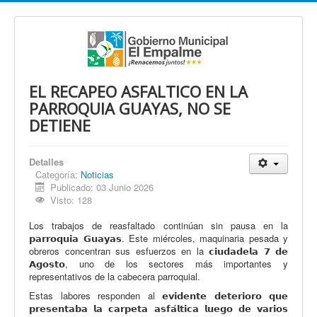
EL RECAPEO ASFALTICO EN LA
PARROQUIA GUAYAS, NO SE
DETIENE
Detalles
Categoría:
Noticias
Publicado: 03 Junio 2026
Visto: 128
Los trabajos de reasfaltado continúan sin pausa en la
𝗽𝗮𝗿𝗿𝗼𝗾𝘂𝗶𝗮 𝗚𝘂𝗮𝘆𝗮𝘀. Este miércoles, maquinaria pesada y
obreros concentran sus esfuerzos en la 𝗰𝗶𝘂𝗱𝗮𝗱𝗲𝗹𝗮 𝟳 𝗱𝗲
𝗔𝗴𝗼𝘀𝘁𝗼, uno de los sectores más importantes y
representativos de la cabecera parroquial.
Estas labores responden al 𝗲𝘃𝗶𝗱𝗲𝗻𝘁𝗲 𝗱𝗲𝘁𝗲𝗿𝗶𝗼𝗿𝗼 𝗾𝘂𝗲
𝗽𝗿𝗲𝘀𝗲𝗻𝘁𝗮𝗯𝗮 𝗹𝗮 𝗰𝗮𝗿𝗽𝗲𝘁𝗮 𝗮𝘀𝗳𝗮́𝗹𝘁𝗶𝗰𝗮 𝗹𝘂𝗲𝗴𝗼 𝗱𝗲 𝘃𝗮𝗿𝗶𝗼𝘀