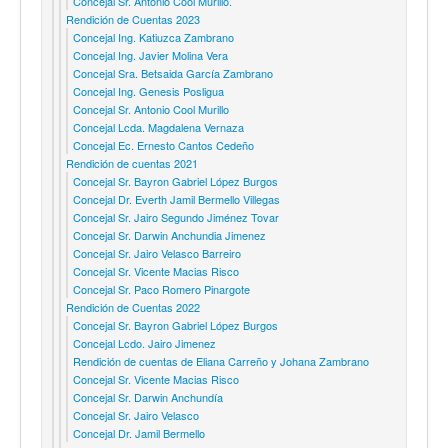
Concejal Sr. Antonio Cool Murillo.
Rendición de Cuentas 2023
Concejal Ing. Katiuzca Zambrano
Concejal Ing. Javier Molina Vera
Concejal Sra. Betsaida García Zambrano
Concejal Ing. Genesis Posligua
Concejal Sr. Antonio Cool Murillo
Concejal Lcda. Magdalena Vernaza
Concejal Ec. Ernesto Cantos Cedeño
Rendición de cuentas 2021
Concejal Sr. Bayron Gabriel López Burgos
Concejal Dr. Everth Jamil Bermello Villegas
Concejal Sr. Jairo Segundo Jiménez Tovar
Concejal Sr. Darwin Anchundia Jimenez
Concejal Sr. Jairo Velasco Barreiro
Concejal Sr. Vicente Macias Risco
Concejal Sr. Paco Romero Pinargote
Rendición de Cuentas 2022
Concejal Sr. Bayron Gabriel López Burgos
Concejal Lcdo. Jairo Jimenez
Rendición de cuentas de Eliana Carreño y Johana Zambrano
Concejal Sr. Vicente Macias Risco
Concejal Sr. Darwin Anchundía
Concejal Sr. Jairo Velasco
Concejal Dr. Jamil Bermello