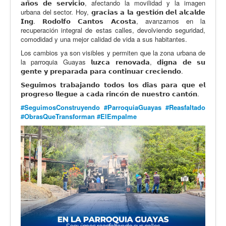
𝗮𝗻̃𝗼𝘀 𝗱𝗲 𝘀𝗲𝗿𝘃𝗶𝗰𝗶𝗼, afectando la movilidad y la imagen
urbana del sector. Hoy, 𝗴𝗿𝗮𝗰𝗶𝗮𝘀 𝗮 𝗹𝗮 𝗴𝗲𝘀𝘁𝗶𝗼́𝗻 𝗱𝗲𝗹 𝗮𝗹𝗰𝗮𝗹𝗱𝗲
𝗜𝗻𝗴. 𝗥𝗼𝗱𝗼𝗹𝗳𝗼 𝗖𝗮𝗻𝘁𝗼𝘀 𝗔𝗰𝗼𝘀𝘁𝗮, avanzamos en la
recuperación integral de estas calles, devolviendo seguridad,
comodidad y una mejor calidad de vida a sus habitantes.
Los cambios ya son visibles y permiten que la zona urbana de
la parroquia Guayas 𝗹𝘂𝘇𝗰𝗮 𝗿𝗲𝗻𝗼𝘃𝗮𝗱𝗮, 𝗱𝗶𝗴𝗻𝗮 𝗱𝗲 𝘀𝘂
𝗴𝗲𝗻𝘁𝗲 𝘆 𝗽𝗿𝗲𝗽𝗮𝗿𝗮𝗱𝗮 𝗽𝗮𝗿𝗮 𝗰𝗼𝗻𝘁𝗶𝗻𝘂𝗮𝗿 𝗰𝗿𝗲𝗰𝗶𝗲𝗻𝗱𝗼.
𝗦𝗲𝗴𝘂𝗶𝗺𝗼𝘀 𝘁𝗿𝗮𝗯𝗮𝗷𝗮𝗻𝗱𝗼 𝘁𝗼𝗱𝗼𝘀 𝗹𝗼𝘀 𝗱𝗶́𝗮𝘀 𝗽𝗮𝗿𝗮 𝗾𝘂𝗲 𝗲𝗹
𝗽𝗿𝗼𝗴𝗿𝗲𝘀𝗼 𝗹𝗹𝗲𝗴𝘂𝗲 𝗮 𝗰𝗮𝗱𝗮 𝗿𝗶𝗻𝗰𝗼́𝗻 𝗱𝗲 𝗻𝘂𝗲𝘀𝘁𝗿𝗼 𝗰𝗮𝗻𝘁𝗼́𝗻.
#SeguimosConstruyendo
#ParroquiaGuayas
#Reasfaltado
#ObrasQueTransforman
#ElEmpalme