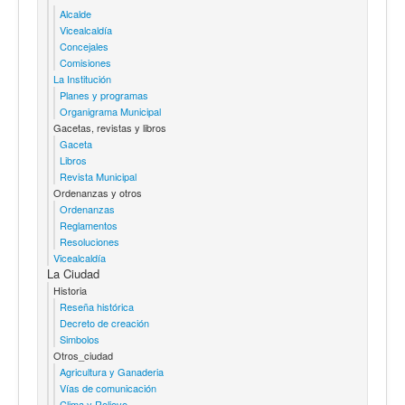
Alcalde
Vicealcaldía
Concejales
Comisiones
La Institución
Planes y programas
Organigrama Municipal
Gacetas, revistas y libros
Gaceta
Libros
Revista Municipal
Ordenanzas y otros
Ordenanzas
Reglamentos
Resoluciones
Vicealcaldía
La Ciudad
Historia
Reseña histórica
Decreto de creación
Simbolos
Otros_ciudad
Agricultura y Ganaderia
Vías de comunicación
Clima y Relieve