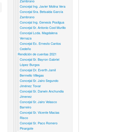
Zambrano
Concejal Ing. Javier Molina Vera
Concejal Sra. Betsaida García
Zambrano
Concejal Ing. Genesis Posligua
Concejal Sr. Antonio Cool Murillo
Concejal Lcda. Magdalena
Vernaza
Concejal Ec. Ernesto Cantos
Cedeño
Rendición de cuentas 2021
Concejal Sr. Bayron Gabriel
López Burgos
Concejal Dr. Everth Jamil
Bermello Villegas
Concejal Sr. Jairo Segundo
Jiménez Tovar
Concejal Sr. Darwin Anchundia
Jimenez
Concejal Sr. Jairo Velasco
Barreiro
Concejal Sr. Vicente Macias
Risco
Concejal Sr. Paco Romero
Pinargote