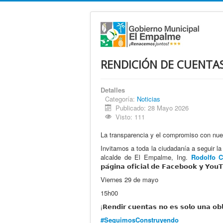
RENDICIÓN DE CUENTA
Detalles
Categoría:
Noticias
Publicado: 28 Mayo 2026
Visto: 111
La transparencia y el compromiso con nue
Invitamos a toda la ciudadanía a seguir la 𝗗𝗲𝗹𝗶𝗯𝗲
alcalde de El Empalme, Ing.
Rodolfo C
𝗽𝗮́𝗴𝗶𝗻𝗮 𝗼𝗳𝗶𝗰𝗶𝗮𝗹 𝗱𝗲 𝗙𝗮𝗰𝗲𝗯𝗼𝗼𝗸 𝘆 𝗬𝗼𝘂
Viernes 29 de mayo
15h00
¡𝗥𝗲𝗻𝗱𝗶𝗿 𝗰𝘂𝗲𝗻𝘁𝗮𝘀 𝗻𝗼 𝗲𝘀 𝘀𝗼𝗹𝗼 𝘂𝗻𝗮 𝗼𝗯𝗹
#SeguimosConstruyendo