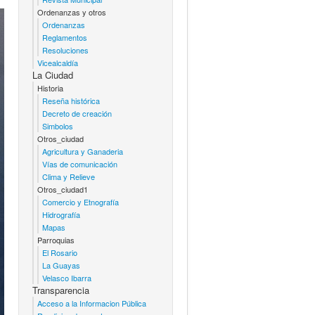
Ordenanzas y otros
Ordenanzas
Reglamentos
Resoluciones
Vicealcaldía
La Ciudad
Historia
Reseña histórica
Decreto de creación
Simbolos
Otros_ciudad
Agricultura y Ganaderia
Vías de comunicación
Clima y Relieve
Otros_ciudad1
Comercio y Etnografía
Hidrografía
Mapas
Parroquias
El Rosario
La Guayas
Velasco Ibarra
Transparencia
Acceso a la Informacion Pública