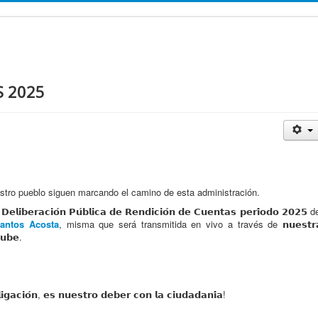
S 2025
stro pueblo siguen marcando el camino de esta administración.
𝗿𝗮𝗰𝗶𝗼́𝗻 𝗣𝘂́𝗯𝗹𝗶𝗰𝗮 𝗱𝗲 𝗥𝗲𝗻𝗱𝗶𝗰𝗶𝗼́𝗻 𝗱𝗲 𝗖𝘂𝗲𝗻𝘁𝗮𝘀 𝗽𝗲𝗿𝗶́𝗼𝗱𝗼 𝟮𝟬𝟮𝟱 d
antos Acosta
, misma que será transmitida en vivo a través de 𝗻𝘂𝗲𝘀𝘁𝗿
𝘂𝗯𝗲.
𝗴𝗮𝗰𝗶𝗼́𝗻, 𝗲𝘀 𝗻𝘂𝗲𝘀𝘁𝗿𝗼 𝗱𝗲𝗯𝗲𝗿 𝗰𝗼𝗻 𝗹𝗮 𝗰𝗶𝘂𝗱𝗮𝗱𝗮𝗻𝗶́𝗮!