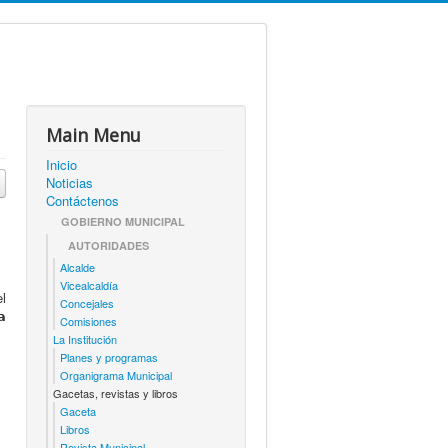
Main Menu
Inicio
Noticias
Contáctenos
GOBIERNO MUNICIPAL
AUTORIDADES
Alcalde
Vicealcaldía
el
Concejales
𝗮
Comisiones
La Institución
Planes y programas
Organigrama Municipal
Gacetas, revistas y libros
Gaceta
Libros
Revista Municipal