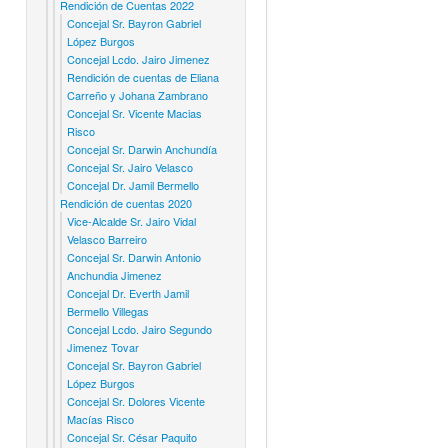
Rendición de Cuentas 2022
Concejal Sr. Bayron Gabriel
López Burgos
Concejal Lcdo. Jairo Jimenez
Rendición de cuentas de Eliana
Carreño y Johana Zambrano
Concejal Sr. Vicente Macias
Risco
Concejal Sr. Darwin Anchundía
Concejal Sr. Jairo Velasco
Concejal Dr. Jamil Bermello
Rendición de cuentas 2020
Vice-Alcalde Sr. Jairo Vidal
Velasco Barreiro
Concejal Sr. Darwin Antonio
Anchundia Jimenez
Concejal Dr. Everth Jamil
Bermello Villegas
Concejal Lcdo. Jairo Segundo
Jimenez Tovar
Concejal Sr. Bayron Gabriel
López Burgos
Concejal Sr. Dolores Vicente
Macías Risco
Concejal Sr. César Paquito