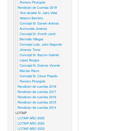
Romero Pinargote
Rendición de Cuentas 2019
Vice-alcalde Sr. Jairo Vidal
Velasco Barreiro
Concejal Sr. Darwin Antonio
Anchundia Jiménez
Concejal Dr. Everth Jamil
Bermello Villegas
Concejal Lcdo. Jairo Segundo
Jimenez Tovar
Concejal Sr. Bayron Gabriel
López Burgos
Concejal Sr. Dolores Vicente
Macías Risco
Concejal Sr. César Paquito
Romero Pinargote
Rendicion de cuentas 2018
Rendicion de cuentas 2017
Rendicion de cuentas 2016
Rendicion de cuentas 2015
Rendicion de cuentas 2014
LOTAIP
LOTAIP AÑO 2025
LOTAIP AÑO 2024
LOTAIP AÑO 2023