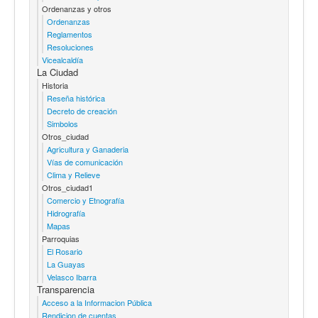
Ordenanzas y otros
Ordenanzas
Reglamentos
Resoluciones
Vicealcaldía
La Ciudad
Historia
Reseña histórica
Decreto de creación
Simbolos
Otros_ciudad
Agricultura y Ganaderia
Vías de comunicación
Clima y Relieve
Otros_ciudad1
Comercio y Etnografía
Hidrografía
Mapas
Parroquias
El Rosario
La Guayas
Velasco Ibarra
Transparencia
Acceso a la Informacion Pública
Rendicion de cuentas