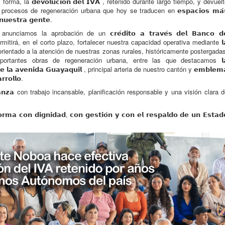
ma, la 𝗱𝗲𝘃𝗼𝗹𝘂𝗰𝗶𝗼́𝗻 𝗱𝗲𝗹 𝗜𝗩𝗔 , retenido durante largo tiempo, y devuel
rocesos de regeneración urbana que hoy se traducen en 𝗲𝘀𝗽𝗮𝗰𝗶𝗼𝘀 𝗺𝗮́
𝘂𝗲𝘀𝘁𝗿𝗮 𝗴𝗲𝗻𝘁𝗲.
amos la aprobación de un 𝗰𝗿𝗲́𝗱𝗶𝘁𝗼 𝗮 𝘁𝗿𝗮𝘃𝗲́𝘀 𝗱𝗲𝗹 𝗕𝗮𝗻𝗰𝗼 𝗱
e nos permitirá, en el corto plazo, fortalecer nuestra capacidad operativa mediante 𝗹
𝗶𝗻𝗲𝗿𝗼 , orientado a la atención de nuestras zonas rurales, históricamente postergada
ortantes obras de regeneración urbana, entre las que destacamos 𝗹
𝘁𝗼 𝗱𝗲 𝗹𝗮 𝗮𝘃𝗲𝗻𝗶𝗱𝗮 𝗚𝘂𝗮𝘆𝗮𝗾𝘂𝗶𝗹 , principal arteria de nuestro cantón y 𝗲𝗺𝗯𝗹𝗲𝗺
𝗿𝗼𝗹𝗹𝗼.
𝗼𝗻𝗳𝗶𝗮𝗻𝘇𝗮 con trabajo incansable, planificación responsable y una visión clara 
𝗼𝗻 𝗱𝗶𝗴𝗻𝗶𝗱𝗮𝗱, 𝗰𝗼𝗻 𝗴𝗲𝘀𝘁𝗶𝗼́𝗻 𝘆 𝗰𝗼𝗻 𝗲𝗹 𝗿𝗲𝘀𝗽𝗮𝗹𝗱𝗼 𝗱𝗲 𝘂𝗻 𝗘𝘀𝘁𝗮𝗱
.