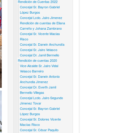
Rendición de Cuentas 2022
Concejal Sr. Bayron Gabriel
López Burgos
Concejal Lcdo. Jairo Jimenez
Rendición de cuentas de Eliana
Carreño y Johana Zambrano
Concejal Sr. Vicente Macias
Risco
Concejal Sr. Darwin Anchundía
Concejal Sr. Jairo Velasco
Concejal Dr. Jamil Bermello
Rendición de cuentas 2020
Vice-Alcalde Sr. Jairo Vidal
Velasco Barreiro
Concejal Sr. Darwin Antonio
Anchundia Jimenez
Concejal Dr. Everth Jamil
Bermello Villegas
Concejal Lcdo. Jairo Segundo
Jimenez Tovar
Concejal Sr. Bayron Gabriel
López Burgos
Concejal Sr. Dolores Vicente
Macías Risco
Concejal Sr. César Paquito