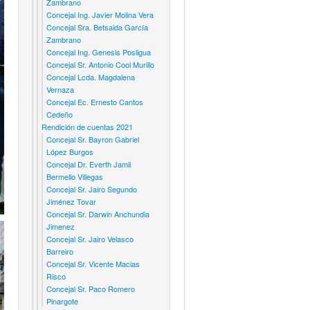
Zambrano
Concejal Ing. Javier Molina Vera
Concejal Sra. Betsaida García
Zambrano
Concejal Ing. Genesis Posligua
Concejal Sr. Antonio Cool Murillo
Concejal Lcda. Magdalena
Vernaza
Concejal Ec. Ernesto Cantos
Cedeño
Rendición de cuentas 2021
Concejal Sr. Bayron Gabriel
López Burgos
Concejal Dr. Everth Jamil
Bermello Villegas
Concejal Sr. Jairo Segundo
Jiménez Tovar
Concejal Sr. Darwin Anchundia
Jimenez
Concejal Sr. Jairo Velasco
Barreiro
Concejal Sr. Vicente Macias
Risco
Concejal Sr. Paco Romero
Pinargote