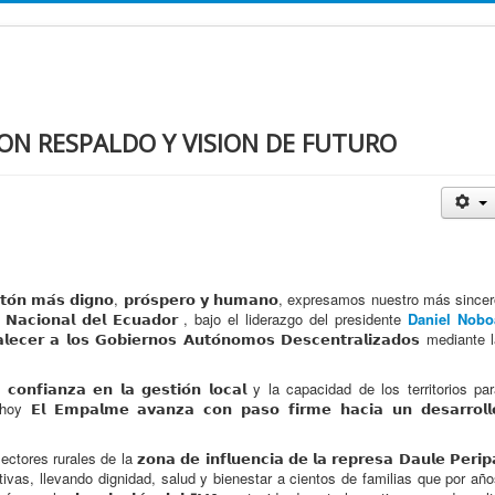
ON RESPALDO Y VISION DE FUTURO
𝗼́𝗻 𝗺𝗮́𝘀 𝗱𝗶𝗴𝗻𝗼, 𝗽𝗿𝗼́𝘀𝗽𝗲𝗿𝗼 𝘆 𝗵𝘂𝗺𝗮𝗻𝗼, expresamos nuestro más since
𝗮𝗰𝗶𝗼𝗻𝗮𝗹 𝗱𝗲𝗹 𝗘𝗰𝘂𝗮𝗱𝗼𝗿 , bajo el liderazgo del presidente
Daniel Nobo
𝗲𝗿 𝗮 𝗹𝗼𝘀 𝗚𝗼𝗯𝗶𝗲𝗿𝗻𝗼𝘀 𝗔𝘂𝘁𝗼́𝗻𝗼𝗺𝗼𝘀 𝗗𝗲𝘀𝗰𝗲𝗻𝘁𝗿𝗮𝗹𝗶𝘇𝗮𝗱𝗼𝘀 mediante 
𝗻𝗳𝗶𝗮𝗻𝘇𝗮 𝗲𝗻 𝗹𝗮 𝗴𝗲𝘀𝘁𝗶𝗼́𝗻 𝗹𝗼𝗰𝗮𝗹 y la capacidad de los territorios pa
𝗘𝗺𝗽𝗮𝗹𝗺𝗲 𝗮𝘃𝗮𝗻𝘇𝗮 𝗰𝗼𝗻 𝗽𝗮𝘀𝗼 𝗳𝗶𝗿𝗺𝗲 𝗵𝗮𝗰𝗶𝗮 𝘂𝗻 𝗱𝗲𝘀𝗮𝗿𝗿𝗼𝗹𝗹
sectores rurales de la 𝘇𝗼𝗻𝗮 𝗱𝗲 𝗶𝗻𝗳𝗹𝘂𝗲𝗻𝗰𝗶𝗮 𝗱𝗲 𝗹𝗮 𝗿𝗲𝗽𝗿𝗲𝘀𝗮 𝗗𝗮𝘂𝗹𝗲 𝗣𝗲𝗿𝗶𝗽
tivas, llevando dignidad, salud y bienestar a cientos de familias que por añ