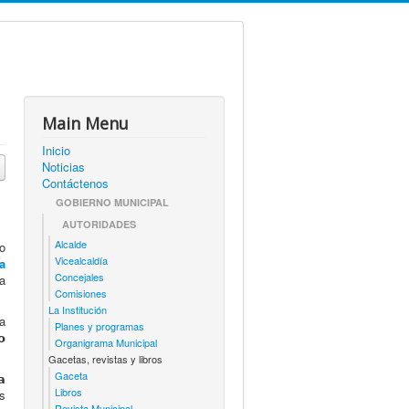
Main Menu
Inicio
Noticias
Contáctenos
GOBIERNO MUNICIPAL
AUTORIDADES
Alcalde
ro
Vicealcaldía
a
Concejales
la
Comisiones
La Institución
ra
Planes y programas
𝗼
Organigrama Municipal
Gacetas, revistas y libros
Gaceta
𝗮
Libros
os
Revista Municipal