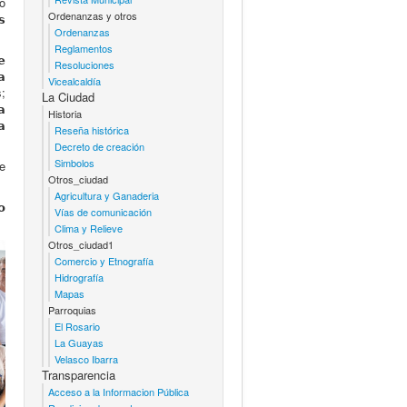
to
Ordenanzas y otros
𝘀
Ordenanzas
Reglamentos
𝗲
Resoluciones
𝗮
Vicealcaldía
s;
La Ciudad

Historia
𝗮
Reseña histórica
Decreto de creación
Simbolos
de
Otros_ciudad
Agricultura y Ganaderia
𝗼
Vías de comunicación
Clima y Relieve
Otros_ciudad1
Comercio y Etnografía
Hidrografía
Mapas
Parroquias
El Rosario
La Guayas
Velasco Ibarra
Transparencia
Acceso a la Informacion Pública