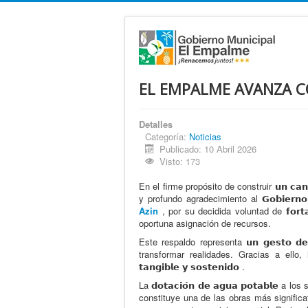
EL EMPALME AVANZA C
Detalles
Categoría:
Noticias
Publicado: 10 Abril 2026
Visto: 173
En el firme propósito de construir 𝘂𝗻 𝗰𝗮𝗻𝘁
y profundo agradecimiento al 𝗚𝗼𝗯𝗶𝗲𝗿𝗻𝗼 
Azin
, por su decidida voluntad de 𝗳𝗼𝗿𝘁𝗮𝗹𝗲𝗰
oportuna asignación de recursos.
Este respaldo representa 𝘂𝗻 𝗴𝗲𝘀𝘁𝗼 𝗱𝗲 𝗰
transformar realidades. Gracias a ello, hoy 𝗘𝗹 
𝘁𝗮𝗻𝗴𝗶𝗯𝗹𝗲 𝘆 𝘀𝗼𝘀𝘁𝗲𝗻𝗶𝗱𝗼 .
La 𝗱𝗼𝘁𝗮𝗰𝗶𝗼́𝗻 𝗱𝗲 𝗮𝗴𝘂𝗮 𝗽𝗼𝘁𝗮𝗯𝗹𝗲 a los 
constituye una de las obras más significa