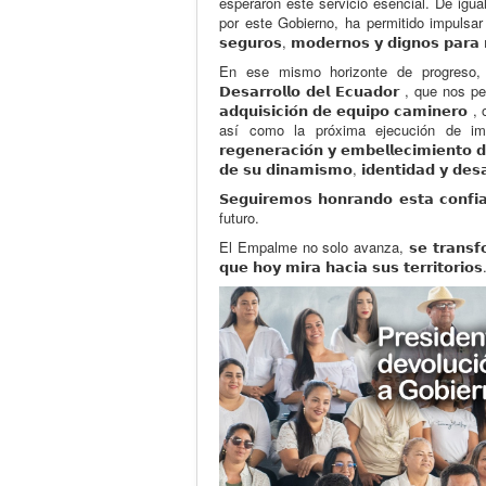
esperaron este servicio esencial. De igual for
por este Gobierno, ha permitido impulsar p
𝘀𝗲𝗴𝘂𝗿𝗼𝘀, 𝗺𝗼𝗱𝗲𝗿𝗻𝗼𝘀 𝘆 𝗱𝗶𝗴𝗻𝗼𝘀 𝗽𝗮𝗿𝗮 
En ese mismo horizonte de progreso, anunci
𝗗𝗲𝘀𝗮𝗿𝗿𝗼𝗹𝗹𝗼 𝗱𝗲𝗹 𝗘𝗰𝘂𝗮𝗱𝗼𝗿 , qu
𝗮𝗱𝗾𝘂𝗶𝘀𝗶𝗰𝗶𝗼́𝗻 𝗱𝗲 𝗲𝗾𝘂𝗶𝗽𝗼 𝗰𝗮𝗺
así como la próxima ejecución de imp
𝗿𝗲𝗴𝗲𝗻𝗲𝗿𝗮𝗰𝗶𝗼́𝗻 𝘆 𝗲𝗺𝗯𝗲𝗹𝗹𝗲𝗰𝗶𝗺𝗶𝗲𝗻
𝗱𝗲 𝘀𝘂 𝗱𝗶𝗻𝗮𝗺𝗶𝘀𝗺𝗼, 𝗶𝗱𝗲𝗻𝘁𝗶𝗱𝗮𝗱 𝘆 𝗱𝗲𝘀𝗮
𝗦𝗲𝗴𝘂𝗶𝗿𝗲𝗺𝗼𝘀 𝗵𝗼𝗻𝗿𝗮𝗻𝗱𝗼 𝗲𝘀𝘁𝗮 
futuro.
El Empalme no solo avanza, 𝘀𝗲 𝘁𝗿𝗮𝗻𝘀𝗳𝗼𝗿𝗺𝗮 
𝗾𝘂𝗲 𝗵𝗼𝘆 𝗺𝗶𝗿𝗮 𝗵𝗮𝗰𝗶𝗮 𝘀𝘂𝘀 𝘁𝗲𝗿𝗿𝗶𝘁𝗼𝗿𝗶𝗼𝘀