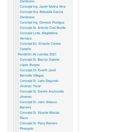
Zambrano
Concejal Ing. Javier Molina Vera
Concejal Sra. Betsaida García
Zambrano
Concejal Ing. Genesis Posligua
Concejal Sr. Antonio Cool Murillo
Concejal Lcda. Magdalena
Vernaza
Concejal Ec. Ernesto Cantos
Cedeño
Rendición de cuentas 2021
Concejal Sr. Bayron Gabriel
López Burgos
Concejal Dr. Everth Jamil
Bermello Villegas
Concejal Sr. Jairo Segundo
Jiménez Tovar
Concejal Sr. Darwin Anchundia
Jimenez
Concejal Sr. Jairo Velasco
Barreiro
Concejal Sr. Vicente Macias
Risco
Concejal Sr. Paco Romero
Pinargote