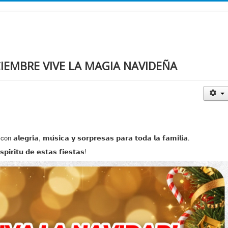
CIEMBRE VIVE LA MAGIA NAVIDEÑA
𝗶́𝗮, 𝗺𝘂́𝘀𝗶𝗰𝗮 𝘆 𝘀𝗼𝗿𝗽𝗿𝗲𝘀𝗮𝘀 𝗽𝗮𝗿𝗮 𝘁𝗼𝗱𝗮 𝗹𝗮 𝗳𝗮𝗺𝗶𝗹𝗶𝗮.
𝗶́𝗿𝗶𝘁𝘂 𝗱𝗲 𝗲𝘀𝘁𝗮𝘀 𝗳𝗶𝗲𝘀𝘁𝗮𝘀!