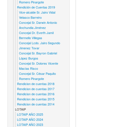
Romero Pinargote
Rendición de Cuentas 2019
Vice-alcalde Sr. Jairo Vidal
Velasco Barreiro
Concejal Sr. Darwin Antonio
Anchundia Jiménez
Concejal Dr. Everth Jamil
Bermello Villegas
Concejal Lcdo. Jairo Segundo
Jimenez Tovar
Concejal Sr. Bayron Gabriel
López Burgos
Concejal Sr. Dolores Vicente
Macías Risco
Concejal Sr. César Paquito
Romero Pinargote
Rendicion de cuentas 2018
Rendicion de cuentas 2017
Rendicion de cuentas 2016
Rendicion de cuentas 2015
Rendicion de cuentas 2014
LOTAIP
LOTAIP AÑO 2025
LOTAIP AÑO 2024
LOTAIP AÑO 2023