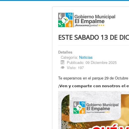
ESTE SABADO 13 DE DI
Detalles
Categoría:
Noticias
Publicado: 09 Diciembre 2025
Visto: 197
Te esperamos en el parque 29 de Octubre con 𝗮𝗹𝗲𝗴
¡𝗩𝗲𝗻 𝘆 𝗰𝗼𝗺𝗽𝗮𝗿𝘁𝗲 𝗰𝗼𝗻 𝗻𝗼𝘀𝗼𝘁𝗿𝗼𝘀 𝗲𝗹 𝗲𝘀