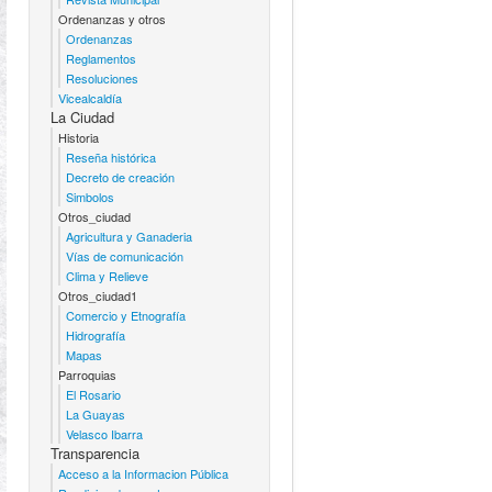
Ordenanzas y otros
Ordenanzas
Reglamentos
Resoluciones
Vicealcaldía
La Ciudad
Historia
Reseña histórica
Decreto de creación
Simbolos
Otros_ciudad
Agricultura y Ganaderia
Vías de comunicación
Clima y Relieve
Otros_ciudad1
Comercio y Etnografía
Hidrografía
Mapas
Parroquias
El Rosario
La Guayas
Velasco Ibarra
Transparencia
Acceso a la Informacion Pública