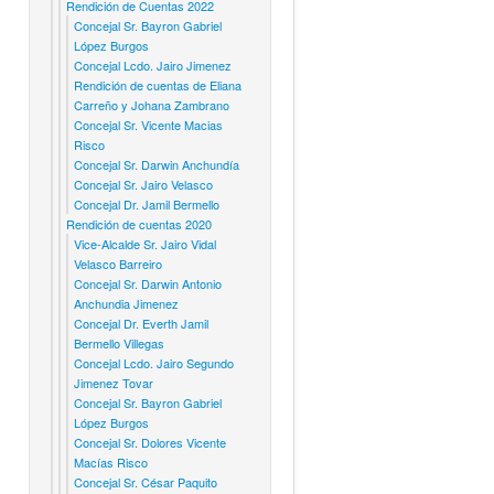
Rendición de Cuentas 2022
Concejal Sr. Bayron Gabriel
López Burgos
Concejal Lcdo. Jairo Jimenez
Rendición de cuentas de Eliana
Carreño y Johana Zambrano
Concejal Sr. Vicente Macias
Risco
Concejal Sr. Darwin Anchundía
Concejal Sr. Jairo Velasco
Concejal Dr. Jamil Bermello
Rendición de cuentas 2020
Vice-Alcalde Sr. Jairo Vidal
Velasco Barreiro
Concejal Sr. Darwin Antonio
Anchundia Jimenez
Concejal Dr. Everth Jamil
Bermello Villegas
Concejal Lcdo. Jairo Segundo
Jimenez Tovar
Concejal Sr. Bayron Gabriel
López Burgos
Concejal Sr. Dolores Vicente
Macías Risco
Concejal Sr. César Paquito