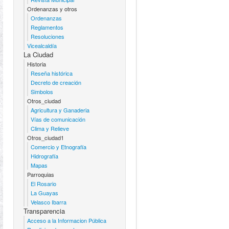
Ordenanzas y otros
Ordenanzas
Reglamentos
Resoluciones
Vicealcaldía
La Ciudad
Historia
Reseña histórica
Decreto de creación
Simbolos
Otros_ciudad
Agricultura y Ganaderia
Vías de comunicación
Clima y Relieve
Otros_ciudad1
Comercio y Etnografía
Hidrografía
Mapas
Parroquias
El Rosario
La Guayas
Velasco Ibarra
Transparencia
Acceso a la Informacion Pública