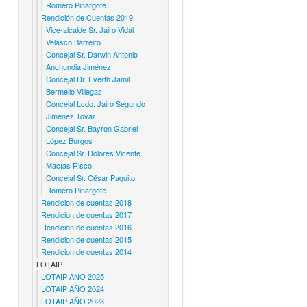
Romero Pinargote
Rendición de Cuentas 2019
Vice-alcalde Sr. Jairo Vidal
Velasco Barreiro
Concejal Sr. Darwin Antonio
Anchundia Jiménez
Concejal Dr. Everth Jamil
Bermello Villegas
Concejal Lcdo. Jairo Segundo
Jimenez Tovar
Concejal Sr. Bayron Gabriel
López Burgos
Concejal Sr. Dolores Vicente
Macías Risco
Concejal Sr. César Paquito
Romero Pinargote
Rendicion de cuentas 2018
Rendicion de cuentas 2017
Rendicion de cuentas 2016
Rendicion de cuentas 2015
Rendicion de cuentas 2014
LOTAIP
LOTAIP AÑO 2025
LOTAIP AÑO 2024
LOTAIP AÑO 2023