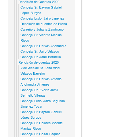
Rendición de Cuentas 2022
Concejal Sr. Bayron Gabriel
López Burgos
Concejal Lcdo. Jairo Jimenez
Rendición de cuentas de Eliana
Carreño y Johana Zambrano
Concejal Sr. Vicente Macias
Risco
Concejal Sr. Darwin Anchundía
Concejal Sr. Jairo Velasco
Concejal Dr. Jamil Bermello
Rendición de cuentas 2020
Vice-Alcalde Sr. Jairo Vidal
Velasco Barreiro
Concejal Sr. Darwin Antonio
Anchundia Jimenez
Concejal Dr. Everth Jamil
Bermello Villegas
Concejal Lcdo. Jairo Segundo
Jimenez Tovar
Concejal Sr. Bayron Gabriel
López Burgos
Concejal Sr. Dolores Vicente
Macías Risco
Concejal Sr. César Paquito