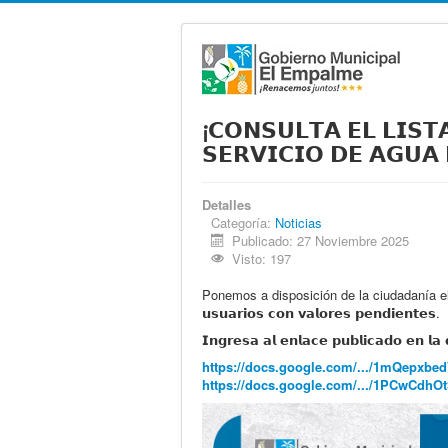
¡𝗖𝗢𝗡𝗦𝗨𝗟𝗧𝗔 𝗘𝗟 𝗟𝗜𝗦
𝗦𝗘𝗥𝗩𝗜𝗖𝗜𝗢 𝗗𝗘 𝗔𝗚𝗨𝗔 
Detalles
Categoría:
Noticias
Publicado: 27 Noviembre 2025
Visto: 197
Ponemos a disposición de la ciudadanía el en
𝘂𝘀𝘂𝗮𝗿𝗶𝗼𝘀 𝗰𝗼𝗻 𝘃𝗮𝗹𝗼𝗿𝗲𝘀 𝗽𝗲𝗻𝗱𝗶𝗲𝗻𝘁𝗲𝘀.
𝗜𝗻𝗴𝗿𝗲𝘀𝗮 𝗮𝗹 𝗲𝗻𝗹𝗮𝗰𝗲 𝗽𝘂𝗯𝗹𝗶𝗰𝗮𝗱𝗼 𝗲𝗻 𝗹𝗮 𝗱
https://docs.google.com/.../1mQepxbed
https://docs.google.com/.../1PCwCdhOt