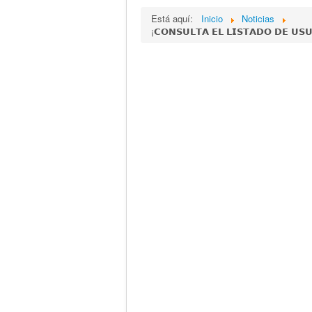
Está aquí:
Inicio
Noticias
¡𝗖𝗢𝗡𝗦𝗨𝗟𝗧𝗔 𝗘𝗟 𝗟𝗜𝗦𝗧𝗔𝗗𝗢 𝗗𝗘 𝗨𝗦