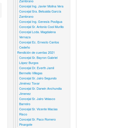
Zambrano
Concejal Ing. Javier Molina Vera
Concejal Sra. Betsaida García
Zambrano
Concejal Ing. Genesis Posligua
Concejal Sr. Antonio Cool Murillo
Concejal Lcda. Magdalena
Vernaza
Concejal Ec. Ernesto Cantos
Cedeño
Rendición de cuentas 2021
Concejal Sr. Bayron Gabriel
López Burgos
Concejal Dr. Everth Jamil
Bermello Villegas
Concejal Sr. Jairo Segundo
Jiménez Tovar
Concejal Sr. Darwin Anchundia
Jimenez
Concejal Sr. Jairo Velasco
Barreiro
Concejal Sr. Vicente Macias
Risco
Concejal Sr. Paco Romero
Pinargote