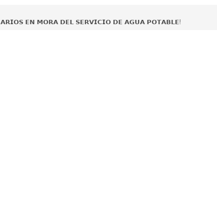
𝗔𝗥𝗜𝗢𝗦 𝗘𝗡 𝗠𝗢𝗥𝗔 𝗗𝗘𝗟 𝗦𝗘𝗥𝗩𝗜𝗖𝗜𝗢 𝗗𝗘 𝗔𝗚𝗨𝗔 𝗣𝗢𝗧𝗔𝗕𝗟𝗘!