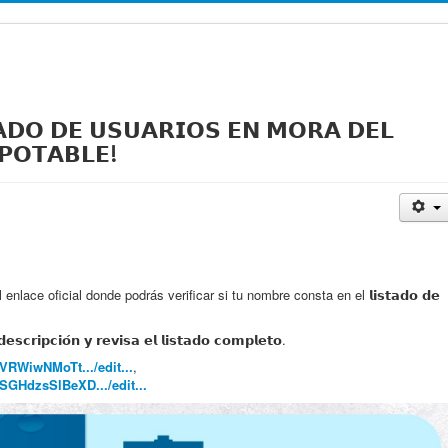
𝗔𝗗𝗢 𝗗𝗘 𝗨𝗦𝗨𝗔𝗥𝗜𝗢𝗦 𝗘𝗡 𝗠𝗢𝗥𝗔 𝗗𝗘𝗟
𝗣𝗢𝗧𝗔𝗕𝗟𝗘!
lace oficial donde podrás verificar si tu nombre consta en el 𝗹𝗶𝘀𝘁𝗮𝗱𝗼 𝗱𝗲
𝗲𝘀𝗰𝗿𝗶𝗽𝗰𝗶𝗼́𝗻 𝘆 𝗿𝗲𝘃𝗶𝘀𝗮 𝗲𝗹 𝗹𝗶𝘀𝘁𝗮𝗱𝗼 𝗰𝗼𝗺𝗽𝗹𝗲𝘁𝗼.
VRWiwNMoTt.../edit...
,
SGHdzsSlBeXD.../edit...