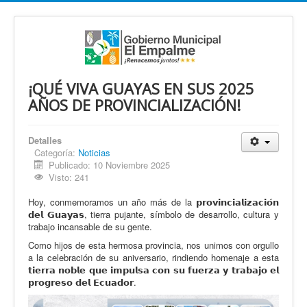
¡QUÉ VIVA GUAYAS EN SUS 2025
AÑOS DE PROVINCIALIZACIÓN!
Detalles
Categoría:
Noticias
Publicado: 10 Noviembre 2025
Visto: 241
Hoy, conmemoramos un año más de la 𝗽𝗿𝗼𝘃𝗶𝗻𝗰𝗶𝗮𝗹𝗶𝘇𝗮𝗰𝗶𝗼́𝗻
𝗱𝗲𝗹 𝗚𝘂𝗮𝘆𝗮𝘀, tierra pujante, símbolo de desarrollo, cultura y
trabajo incansable de su gente.
Como hijos de esta hermosa provincia, nos unimos con orgullo
a la celebración de su aniversario, rindiendo homenaje a esta
𝘁𝗶𝗲𝗿𝗿𝗮 𝗻𝗼𝗯𝗹𝗲 𝗾𝘂𝗲 𝗶𝗺𝗽𝘂𝗹𝘀𝗮 𝗰𝗼𝗻 𝘀𝘂 𝗳𝘂𝗲𝗿𝘇𝗮 𝘆 𝘁𝗿𝗮𝗯𝗮𝗷𝗼 𝗲𝗹
𝗽𝗿𝗼𝗴𝗿𝗲𝘀𝗼 𝗱𝗲𝗹 𝗘𝗰𝘂𝗮𝗱𝗼𝗿.