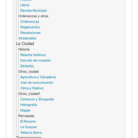
Libros
Revista Municipal
Ordenanzas y otros
Ordenanzas
Reglamentos
Resoluciones
Vicealcaldía
La Ciudad
Historia
Reseña histórica
Decreto de creación
Simbolos
Otros_ciudad
Agricultura y Ganaderia
Vías de comunicación
Clima y Relieve
Otros_ciudad1
Comercio y Etnografía
Hidrografía
Mapas
Parroquias
El Rosario
La Guayas
Velasco Ibarra
Transparencia