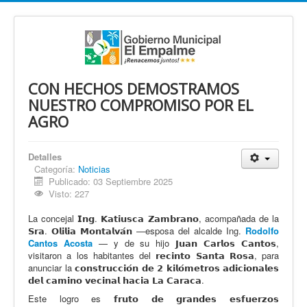
CON HECHOS DEMOSTRAMOS
NUESTRO COMPROMISO POR EL
AGRO
Detalles
Categoría:
Noticias
Publicado: 03 Septiembre 2025
Visto: 227
La concejal 𝗜𝗻𝗴. 𝗞𝗮𝘁𝗶𝘂𝘀𝗰𝗮 𝗭𝗮𝗺𝗯𝗿𝗮𝗻𝗼, acompañada de la
𝗦𝗿𝗮. 𝗢𝗹𝗶𝗹𝗶𝗮 𝗠𝗼𝗻𝘁𝗮𝗹𝘃𝗮́𝗻 —esposa del alcalde Ing.
Rodolfo
Cantos Acosta
— y de su hijo 𝗝𝘂𝗮𝗻 𝗖𝗮𝗿𝗹𝗼𝘀 𝗖𝗮𝗻𝘁𝗼𝘀,
visitaron a los habitantes del 𝗿𝗲𝗰𝗶𝗻𝘁𝗼 𝗦𝗮𝗻𝘁𝗮 𝗥𝗼𝘀𝗮, para
anunciar la 𝗰𝗼𝗻𝘀𝘁𝗿𝘂𝗰𝗰𝗶𝗼́𝗻 𝗱𝗲 𝟮 𝗸𝗶𝗹𝗼́𝗺𝗲𝘁𝗿𝗼𝘀 𝗮𝗱𝗶𝗰𝗶𝗼𝗻𝗮𝗹𝗲𝘀
𝗱𝗲𝗹 𝗰𝗮𝗺𝗶𝗻𝗼 𝘃𝗲𝗰𝗶𝗻𝗮𝗹 𝗵𝗮𝗰𝗶𝗮 𝗟𝗮 𝗖𝗮𝗿𝗮𝗰𝗮.
Este logro es 𝗳𝗿𝘂𝘁𝗼 𝗱𝗲 𝗴𝗿𝗮𝗻𝗱𝗲𝘀 𝗲𝘀𝗳𝘂𝗲𝗿𝘇𝗼𝘀