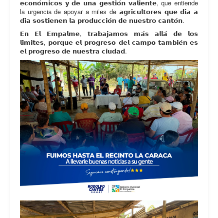
𝗲𝗰𝗼𝗻𝗼́𝗺𝗶𝗰𝗼𝘀 𝘆 𝗱𝗲 𝘂𝗻𝗮 𝗴𝗲𝘀𝘁𝗶𝗼́𝗻 𝘃𝗮𝗹𝗶𝗲𝗻𝘁𝗲, que entiende
la urgencia de apoyar a miles de 𝗮𝗴𝗿𝗶𝗰𝘂𝗹𝘁𝗼𝗿𝗲𝘀 𝗾𝘂𝗲 𝗱𝗶́𝗮 𝗮
𝗱𝗶́𝗮 𝘀𝗼𝘀𝘁𝗶𝗲𝗻𝗲𝗻 𝗹𝗮 𝗽𝗿𝗼𝗱𝘂𝗰𝗰𝗶𝗼́𝗻 𝗱𝗲 𝗻𝘂𝗲𝘀𝘁𝗿𝗼 𝗰𝗮𝗻𝘁𝗼́𝗻.
𝗘𝗻 𝗘𝗹 𝗘𝗺𝗽𝗮𝗹𝗺𝗲, 𝘁𝗿𝗮𝗯𝗮𝗷𝗮𝗺𝗼𝘀 𝗺𝗮́𝘀 𝗮𝗹𝗹𝗮́ 𝗱𝗲 𝗹𝗼𝘀
𝗹𝗶́𝗺𝗶𝘁𝗲𝘀, 𝗽𝗼𝗿𝗾𝘂𝗲 𝗲𝗹 𝗽𝗿𝗼𝗴𝗿𝗲𝘀𝗼 𝗱𝗲𝗹 𝗰𝗮𝗺𝗽𝗼 𝘁𝗮𝗺𝗯𝗶𝗲́𝗻 𝗲𝘀
𝗲𝗹 𝗽𝗿𝗼𝗴𝗿𝗲𝘀𝗼 𝗱𝗲 𝗻𝘂𝗲𝘀𝘁𝗿𝗮 𝗰𝗶𝘂𝗱𝗮𝗱.