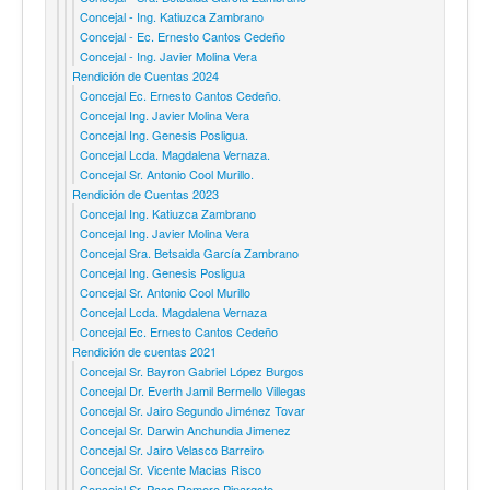
Concejal - Ing. Katiuzca Zambrano
Concejal - Ec. Ernesto Cantos Cedeño
Concejal - Ing. Javier Molina Vera
Rendición de Cuentas 2024
Concejal Ec. Ernesto Cantos Cedeño.
Concejal Ing. Javier Molina Vera
Concejal Ing. Genesis Posligua.
Concejal Lcda. Magdalena Vernaza.
Concejal Sr. Antonio Cool Murillo.
Rendición de Cuentas 2023
Concejal Ing. Katiuzca Zambrano
Concejal Ing. Javier Molina Vera
Concejal Sra. Betsaida García Zambrano
Concejal Ing. Genesis Posligua
Concejal Sr. Antonio Cool Murillo
Concejal Lcda. Magdalena Vernaza
Concejal Ec. Ernesto Cantos Cedeño
Rendición de cuentas 2021
Concejal Sr. Bayron Gabriel López Burgos
Concejal Dr. Everth Jamil Bermello Villegas
Concejal Sr. Jairo Segundo Jiménez Tovar
Concejal Sr. Darwin Anchundia Jimenez
Concejal Sr. Jairo Velasco Barreiro
Concejal Sr. Vicente Macias Risco
Concejal Sr. Paco Romero Pinargote