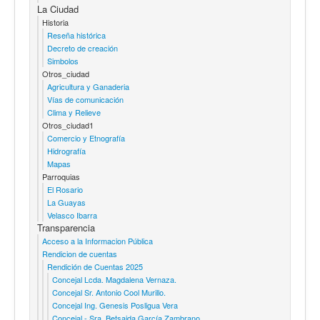
La Ciudad
Historia
Reseña histórica
Decreto de creación
Simbolos
Otros_ciudad
Agricultura y Ganaderia
Vías de comunicación
Clima y Relieve
Otros_ciudad1
Comercio y Etnografía
Hidrografía
Mapas
Parroquias
El Rosario
La Guayas
Velasco Ibarra
Transparencia
Acceso a la Informacion Pública
Rendicion de cuentas
Rendición de Cuentas 2025
Concejal Lcda. Magdalena Vernaza.
Concejal Sr. Antonio Cool Murillo.
Concejal Ing. Genesis Posligua Vera
Concejal - Sra. Betsaida García Zambrano