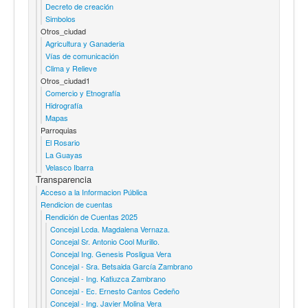
Decreto de creación
Simbolos
Otros_ciudad
Agricultura y Ganaderia
Vías de comunicación
Clima y Relieve
Otros_ciudad1
Comercio y Etnografía
Hidrografía
Mapas
Parroquias
El Rosario
La Guayas
Velasco Ibarra
Transparencia
Acceso a la Informacion Pública
Rendicion de cuentas
Rendición de Cuentas 2025
Concejal Lcda. Magdalena Vernaza.
Concejal Sr. Antonio Cool Murillo.
Concejal Ing. Genesis Posligua Vera
Concejal - Sra. Betsaida García Zambrano
Concejal - Ing. Katiuzca Zambrano
Concejal - Ec. Ernesto Cantos Cedeño
Concejal - Ing. Javier Molina Vera