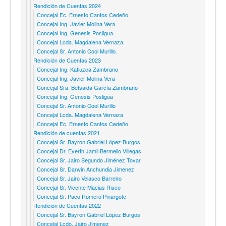
Rendición de Cuentas 2024
Concejal Ec. Ernesto Cantos Cedeño.
Concejal Ing. Javier Molina Vera
Concejal Ing. Genesis Posligua.
Concejal Lcda. Magdalena Vernaza.
Concejal Sr. Antonio Cool Murillo.
Rendición de Cuentas 2023
Concejal Ing. Katiuzca Zambrano
Concejal Ing. Javier Molina Vera
Concejal Sra. Betsaida García Zambrano
Concejal Ing. Genesis Posligua
Concejal Sr. Antonio Cool Murillo
Concejal Lcda. Magdalena Vernaza
Concejal Ec. Ernesto Cantos Cedeño
Rendición de cuentas 2021
Concejal Sr. Bayron Gabriel López Burgos
Concejal Dr. Everth Jamil Bermello Villegas
Concejal Sr. Jairo Segundo Jiménez Tovar
Concejal Sr. Darwin Anchundia Jimenez
Concejal Sr. Jairo Velasco Barreiro
Concejal Sr. Vicente Macias Risco
Concejal Sr. Paco Romero Pinargote
Rendición de Cuentas 2022
Concejal Sr. Bayron Gabriel López Burgos
Concejal Lcdo. Jairo Jimenez