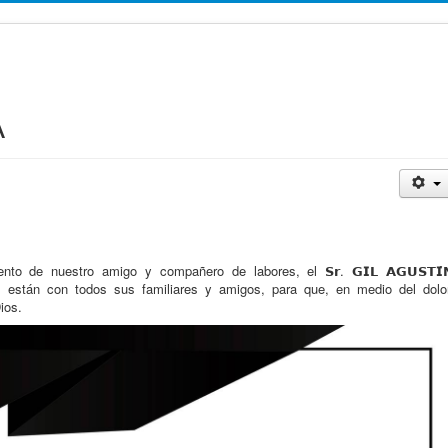
A
o de nuestro amigo y compañero de labores, el 𝗦𝗿. 𝗚𝗜𝗟 𝗔𝗚𝗨𝗦𝗧𝗜́
ones están con todos sus familiares y amigos, para que, en medio del dolor
ios.