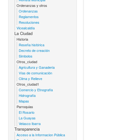
Ordenanzas y otros
Ordenanzas
Reglamentos
Resoluciones
Vicealcaldía
La Ciudad
Historia
Reseña histórica
Decreto de creación
Simbolos
Otros_ciudad
Agricultura y Ganaderia
Vías de comunicación
Clima y Relieve
Otros_ciudad1
Comercio y Etnografía
Hidrografía
Mapas
Parroquias
El Rosario
La Guayas
Velasco Ibarra
Transparencia
Acceso a la Informacion Pública