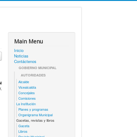
Main Menu
Inicio
Noticias
Contáctenos
GOBIERNO MUNICIPAL
AUTORIDADES
Alcalde

Vicealcaldía
,
Concejales
Comisiones
La Institución
Planes y programas
Organigrama Municipal
Gacetas, revistas y libros
Gaceta
Libros
Revista Municipal