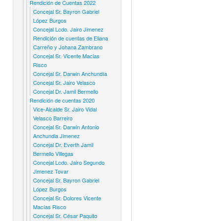
Rendición de Cuentas 2022
Concejal Sr. Bayron Gabriel
López Burgos
Concejal Lcdo. Jairo Jimenez
Rendición de cuentas de Eliana
Carreño y Johana Zambrano
Concejal Sr. Vicente Macias
Risco
Concejal Sr. Darwin Anchundía
Concejal Sr. Jairo Velasco
Concejal Dr. Jamil Bermello
Rendición de cuentas 2020
Vice-Alcalde Sr. Jairo Vidal
Velasco Barreiro
Concejal Sr. Darwin Antonio
Anchundia Jimenez
Concejal Dr. Everth Jamil
Bermello Villegas
Concejal Lcdo. Jairo Segundo
Jimenez Tovar
Concejal Sr. Bayron Gabriel
López Burgos
Concejal Sr. Dolores Vicente
Macías Risco
Concejal Sr. César Paquito