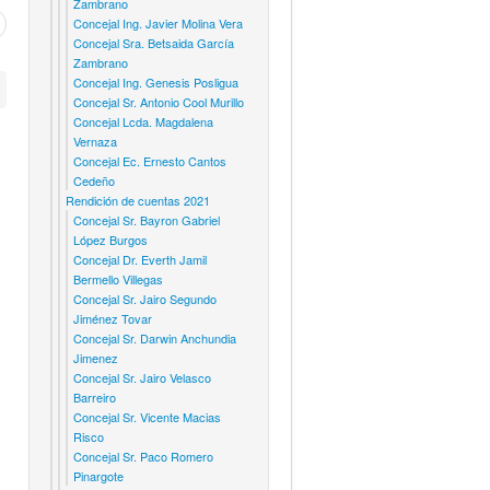
Zambrano
Concejal Ing. Javier Molina Vera
Concejal Sra. Betsaida García
Zambrano
Concejal Ing. Genesis Posligua
Concejal Sr. Antonio Cool Murillo
Concejal Lcda. Magdalena
Vernaza
Concejal Ec. Ernesto Cantos
Cedeño
Rendición de cuentas 2021
Concejal Sr. Bayron Gabriel
López Burgos
Concejal Dr. Everth Jamil
Bermello Villegas
Concejal Sr. Jairo Segundo
Jiménez Tovar
Concejal Sr. Darwin Anchundia
Jimenez
Concejal Sr. Jairo Velasco
Barreiro
Concejal Sr. Vicente Macias
Risco
Concejal Sr. Paco Romero
Pinargote