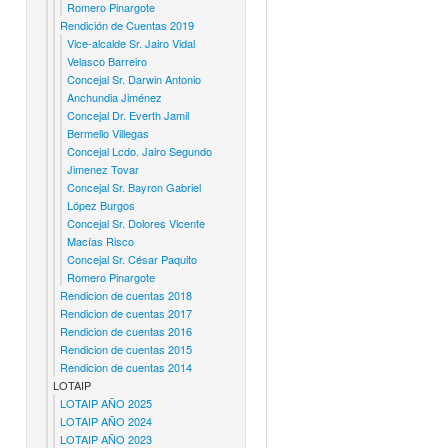
Romero Pinargote
Rendición de Cuentas 2019
Vice-alcalde Sr. Jairo Vidal
Velasco Barreiro
Concejal Sr. Darwin Antonio
Anchundia Jiménez
Concejal Dr. Everth Jamil
Bermello Villegas
Concejal Lcdo. Jairo Segundo
Jimenez Tovar
Concejal Sr. Bayron Gabriel
López Burgos
Concejal Sr. Dolores Vicente
Macías Risco
Concejal Sr. César Paquito
Romero Pinargote
Rendicion de cuentas 2018
Rendicion de cuentas 2017
Rendicion de cuentas 2016
Rendicion de cuentas 2015
Rendicion de cuentas 2014
LOTAIP
LOTAIP AÑO 2025
LOTAIP AÑO 2024
LOTAIP AÑO 2023