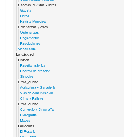
Gacetas, revistas y libros
Gaceta
Libros
Revista Municipal
Ordenanzas y otros
Ordenanzas
Reglamentos
Resoluciones
Vicealcaldía
La Ciudad
Historia
Reseña histórica
Decreto de creación
Simbolos
Otros_ciudad
Agricultura y Ganaderia
Vías de comunicación
Clima y Relieve
Otros_ciudad1
Comercio y Etnografía
Hidrografía
Mapas
Parroquias
El Rosario
La Guayas