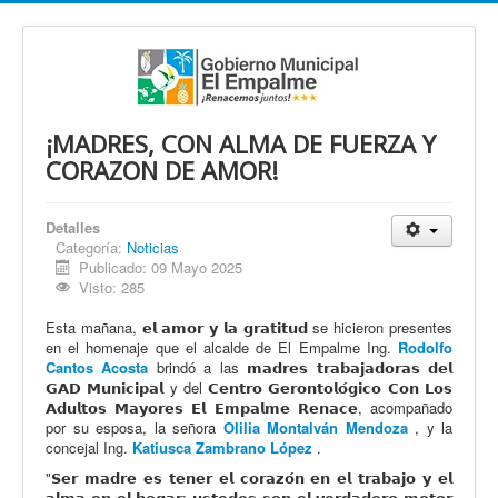
¡MADRES, CON ALMA DE FUERZA Y
CORAZON DE AMOR!
Detalles
Categoría:
Noticias
Publicado: 09 Mayo 2025
Visto: 285
Esta mañana, 𝗲𝗹 𝗮𝗺𝗼𝗿 𝘆 𝗹𝗮 𝗴𝗿𝗮𝘁𝗶𝘁𝘂𝗱 se hicieron presentes
en el homenaje que el alcalde de El Empalme Ing.
Rodolfo
Cantos Acosta
brindó a las 𝗺𝗮𝗱𝗿𝗲𝘀 𝘁𝗿𝗮𝗯𝗮𝗷𝗮𝗱𝗼𝗿𝗮𝘀 𝗱𝗲𝗹
𝗚𝗔𝗗 𝗠𝘂𝗻𝗶𝗰𝗶𝗽𝗮𝗹 y del 𝗖𝗲𝗻𝘁𝗿𝗼 𝗚𝗲𝗿𝗼𝗻𝘁𝗼𝗹𝗼́𝗴𝗶𝗰𝗼 𝗖𝗼𝗻 𝗟𝗼𝘀
𝗔𝗱𝘂𝗹𝘁𝗼𝘀 𝗠𝗮𝘆𝗼𝗿𝗲𝘀 𝗘𝗹 𝗘𝗺𝗽𝗮𝗹𝗺𝗲 𝗥𝗲𝗻𝗮𝗰𝗲, acompañado
por su esposa, la señora
Olilia Montalván Mendoza
, y la
concejal Ing.
Katiusca Zambrano López
.
"𝗦𝗲𝗿 𝗺𝗮𝗱𝗿𝗲 𝗲𝘀 𝘁𝗲𝗻𝗲𝗿 𝗲𝗹 𝗰𝗼𝗿𝗮𝘇𝗼́𝗻 𝗲𝗻 𝗲𝗹 𝘁𝗿𝗮𝗯𝗮𝗷𝗼 𝘆 𝗲𝗹
𝗮𝗹𝗺𝗮 𝗲𝗻 𝗲𝗹 𝗵𝗼𝗴𝗮𝗿; 𝘂𝘀𝘁𝗲𝗱𝗲𝘀 𝘀𝗼𝗻 𝗲𝗹 𝘃𝗲𝗿𝗱𝗮𝗱𝗲𝗿𝗼 𝗺𝗼𝘁𝗼𝗿