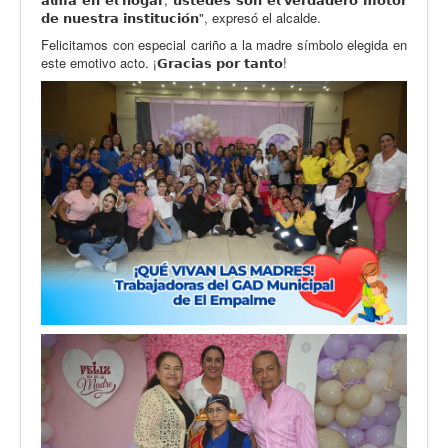
𝗱𝗲 𝗻𝘂𝗲𝘀𝘁𝗿𝗮 𝗶𝗻𝘀𝘁𝗶𝘁𝘂𝗰𝗶𝗼́𝗻", expresó el alcalde.
Felicitamos con especial cariño a la madre símbolo elegida en
este emotivo acto. ¡𝗚𝗿𝗮𝗰𝗶𝗮𝘀 𝗽𝗼𝗿 𝘁𝗮𝗻𝘁𝗼!