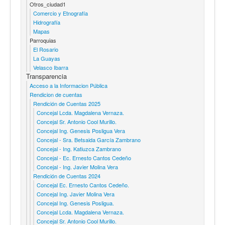
Otros_ciudad1
Comercio y Etnografía
Hidrografía
Mapas
Parroquias
El Rosario
La Guayas
Velasco Ibarra
Transparencia
Acceso a la Informacion Pública
Rendicion de cuentas
Rendición de Cuentas 2025
Concejal Lcda. Magdalena Vernaza.
Concejal Sr. Antonio Cool Murillo.
Concejal Ing. Genesis Posligua Vera
Concejal - Sra. Betsaida García Zambrano
Concejal - Ing. Katiuzca Zambrano
Concejal - Ec. Ernesto Cantos Cedeño
Concejal - Ing. Javier Molina Vera
Rendición de Cuentas 2024
Concejal Ec. Ernesto Cantos Cedeño.
Concejal Ing. Javier Molina Vera
Concejal Ing. Genesis Posligua.
Concejal Lcda. Magdalena Vernaza.
Concejal Sr. Antonio Cool Murillo.