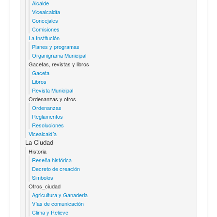
Alcalde
Vicealcaldía
Concejales
Comisiones
La Institución
Planes y programas
Organigrama Municipal
Gacetas, revistas y libros
Gaceta
Libros
Revista Municipal
Ordenanzas y otros
Ordenanzas
Reglamentos
Resoluciones
Vicealcaldía
La Ciudad
Historia
Reseña histórica
Decreto de creación
Simbolos
Otros_ciudad
Agricultura y Ganaderia
Vías de comunicación
Clima y Relieve