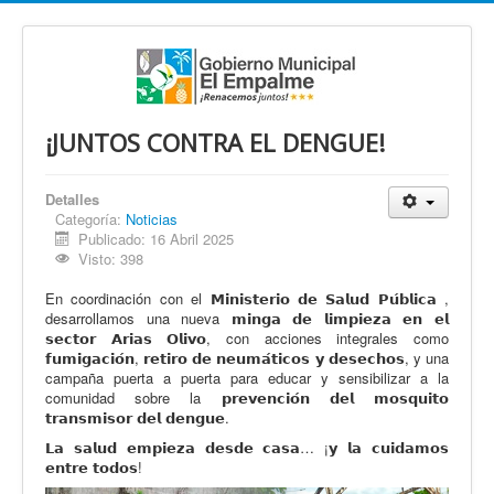
¡JUNTOS CONTRA EL DENGUE!
Detalles
Categoría:
Noticias
Publicado: 16 Abril 2025
Visto: 398
En coordinación con el 𝗠𝗶𝗻𝗶𝘀𝘁𝗲𝗿𝗶𝗼 𝗱𝗲 𝗦𝗮𝗹𝘂𝗱 𝗣𝘂́𝗯𝗹𝗶𝗰𝗮 ,
desarrollamos una nueva 𝗺𝗶𝗻𝗴𝗮 𝗱𝗲 𝗹𝗶𝗺𝗽𝗶𝗲𝘇𝗮 𝗲𝗻 𝗲𝗹
𝘀𝗲𝗰𝘁𝗼𝗿 𝗔𝗿𝗶𝗮𝘀 𝗢𝗹𝗶𝘃𝗼, con acciones integrales como
𝗳𝘂𝗺𝗶𝗴𝗮𝗰𝗶𝗼́𝗻, 𝗿𝗲𝘁𝗶𝗿𝗼 𝗱𝗲 𝗻𝗲𝘂𝗺𝗮́𝘁𝗶𝗰𝗼𝘀 𝘆 𝗱𝗲𝘀𝗲𝗰𝗵𝗼𝘀, y una
campaña puerta a puerta para educar y sensibilizar a la
comunidad sobre la 𝗽𝗿𝗲𝘃𝗲𝗻𝗰𝗶𝗼́𝗻 𝗱𝗲𝗹 𝗺𝗼𝘀𝗾𝘂𝗶𝘁𝗼
𝘁𝗿𝗮𝗻𝘀𝗺𝗶𝘀𝗼𝗿 𝗱𝗲𝗹 𝗱𝗲𝗻𝗴𝘂𝗲.
𝗟𝗮 𝘀𝗮𝗹𝘂𝗱 𝗲𝗺𝗽𝗶𝗲𝘇𝗮 𝗱𝗲𝘀𝗱𝗲 𝗰𝗮𝘀𝗮… ¡𝘆 𝗹𝗮 𝗰𝘂𝗶𝗱𝗮𝗺𝗼𝘀
𝗲𝗻𝘁𝗿𝗲 𝘁𝗼𝗱𝗼𝘀!