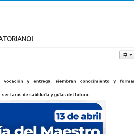
ATORIANO!
𝗼́𝗻 𝘆 𝗲𝗻𝘁𝗿𝗲𝗴𝗮, 𝘀𝗶𝗲𝗺𝗯𝗿𝗮𝗻 𝗰𝗼𝗻𝗼𝗰𝗶𝗺𝗶𝗲𝗻𝘁𝗼 𝘆 𝗳𝗼𝗿𝗺𝗮
𝗲𝗿 𝗳𝗮𝗿𝗼𝘀 𝗱𝗲 𝘀𝗮𝗯𝗶𝗱𝘂𝗿𝗶́𝗮 𝘆 𝗴𝘂𝗶́𝗮𝘀 𝗱𝗲𝗹 𝗳𝘂𝘁𝘂𝗿𝗼.