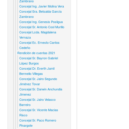
Zambrano
Concejal Ing. Javier Molina Vera
Concejal Sra. Betsaida García
Zambrano
Concejal Ing. Genesis Posligua
Concejal Sr. Antonio Cool Murillo
Concejal Lcda. Magdalena
Vernaza
Concejal Ec. Ernesto Cantos
Cedeño
Rendición de cuentas 2021
Concejal Sr. Bayron Gabriel
López Burgos
Concejal Dr. Everth Jamil
Bermello Villegas
Concejal Sr. Jairo Segundo
Jiménez Tovar
Concejal Sr. Darwin Anchundia
Jimenez
Concejal Sr. Jairo Velasco
Barreiro
Concejal Sr. Vicente Macias
Risco
Concejal Sr. Paco Romero
Pinargote