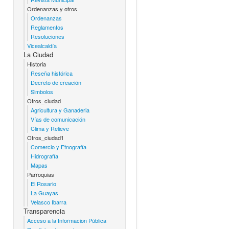
Ordenanzas y otros
Ordenanzas
Reglamentos
Resoluciones
Vicealcaldía
La Ciudad
Historia
Reseña histórica
Decreto de creación
Simbolos
Otros_ciudad
Agricultura y Ganaderia
Vías de comunicación
Clima y Relieve
Otros_ciudad1
Comercio y Etnografía
Hidrografía
Mapas
Parroquias
El Rosario
La Guayas
Velasco Ibarra
Transparencia
Acceso a la Informacion Pública