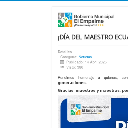
¡DÍA DEL MAESTRO ECU
Detalles
Categoría:
Noticias
Publicado: 14 Abril 2025
Visto: 386
Rendimos homenaje a quienes, con 𝘃𝗼𝗰𝗮𝗰
𝗴𝗲𝗻𝗲𝗿𝗮𝗰𝗶𝗼𝗻𝗲𝘀.
𝗚𝗿𝗮𝗰𝗶𝗮𝘀, 𝗺𝗮𝗲𝘀𝘁𝗿𝗼𝘀 𝘆 𝗺𝗮𝗲𝘀𝘁𝗿𝗮𝘀, 𝗽𝗼𝗿 