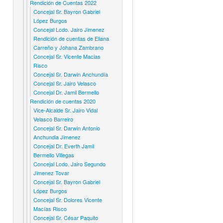
Rendición de Cuentas 2022
Concejal Sr. Bayron Gabriel
López Burgos
Concejal Lcdo. Jairo Jimenez
Rendición de cuentas de Eliana
Carreño y Johana Zambrano
Concejal Sr. Vicente Macias
Risco
Concejal Sr. Darwin Anchundía
Concejal Sr. Jairo Velasco
Concejal Dr. Jamil Bermello
Rendición de cuentas 2020
Vice-Alcalde Sr. Jairo Vidal
Velasco Barreiro
Concejal Sr. Darwin Antonio
Anchundia Jimenez
Concejal Dr. Everth Jamil
Bermello Villegas
Concejal Lcdo. Jairo Segundo
Jimenez Tovar
Concejal Sr. Bayron Gabriel
López Burgos
Concejal Sr. Dolores Vicente
Macías Risco
Concejal Sr. César Paquito