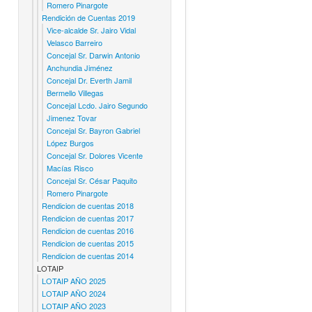
Romero Pinargote
Rendición de Cuentas 2019
Vice-alcalde Sr. Jairo Vidal
Velasco Barreiro
Concejal Sr. Darwin Antonio
Anchundia Jiménez
Concejal Dr. Everth Jamil
Bermello Villegas
Concejal Lcdo. Jairo Segundo
Jimenez Tovar
Concejal Sr. Bayron Gabriel
López Burgos
Concejal Sr. Dolores Vicente
Macías Risco
Concejal Sr. César Paquito
Romero Pinargote
Rendicion de cuentas 2018
Rendicion de cuentas 2017
Rendicion de cuentas 2016
Rendicion de cuentas 2015
Rendicion de cuentas 2014
LOTAIP
LOTAIP AÑO 2025
LOTAIP AÑO 2024
LOTAIP AÑO 2023