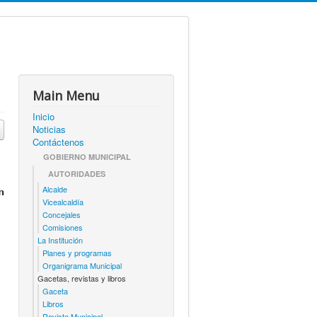
Main Menu
Inicio
Noticias
Contáctenos
GOBIERNO MUNICIPAL
AUTORIDADES
Alcalde
𝗻
Vicealcaldía
Concejales
Comisiones
La Institución
Planes y programas
Organigrama Municipal
Gacetas, revistas y libros
Gaceta
Libros
Revista Municipal